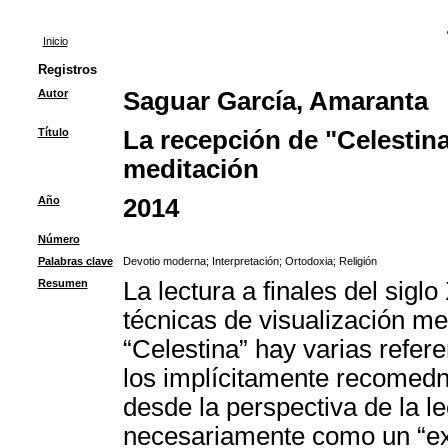
Inicio
Registros
Autor
Saguar García, Amaranta
Título
La recepción de "Celestin
meditación
Año
2014
Número
Palabras clave
Devotio moderna
;
Interpretación
;
Ortodoxia
;
Religión
Resumen
La lectura a finales del sig
técnicas de visualización me
“Celestina” hay varias refere
los implícitamente recomedn
desde la perspectiva de la l
necesariamente como un “ex