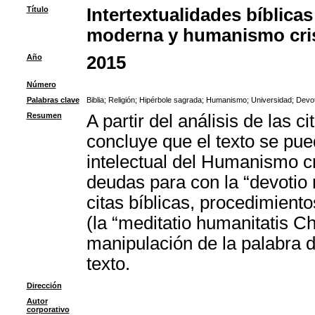
Título
Intertextualidades bíblicas
moderna y humanismo cri
Año
2015
Número
Palabras clave
Biblia
;
Religión
;
Hipérbole sagrada
;
Humanismo
;
Universidad
;
Devo
Resumen
A partir del análisis de las c
concluye que el texto se pue
intelectual del Humanismo cr
deudas para con la “devotio
citas bíblicas, procedimient
(la “meditatio humanitatis Chr
manipulación de la palabra d
texto.
Dirección
Autor
corporativo