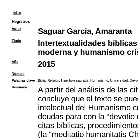
Inicio
Registros
Autor
Saguar García, Amaranta
Título
Intertextualidades bíblicas
moderna y humanismo cri
Año
2015
Número
Palabras clave
Biblia
;
Religión
;
Hipérbole sagrada
;
Humanismo
;
Universidad
;
Devo
Resumen
A partir del análisis de las c
concluye que el texto se pue
intelectual del Humanismo cr
deudas para con la “devotio
citas bíblicas, procedimient
(la “meditatio humanitatis Chr