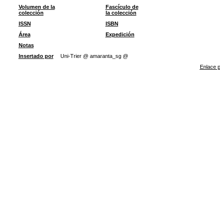
Volumen de la
Fascículo de
colección
la colección
ISSN
ISBN
Área
Expedición
Notas
Insertado por
Uni-Trier @ amaranta_sg @
Enlace p