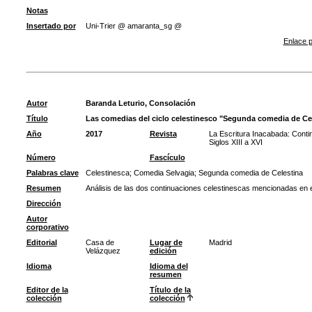
Notas
Insertado por
Uni-Trier @ amaranta_sg @
Enlace p
Autor
Baranda Leturio, Consolación
Título
Las comedias del ciclo celestinesco "Segunda comedia de Ce
Año
2017
Revista
La Escritura Inacabada: Conti
Siglos XIII a XVI
Número
Fascículo
Palabras clave
Celestinesca
;
Comedia Selvagia
;
Segunda comedia de Celestina
Resumen
Análisis de las dos continuaciones celestinescas mencionadas en el 
Dirección
Autor
corporativo
Editorial
Casa de
Lugar de
Madrid
Velázquez
edición
Idioma
Idioma del
resumen
Editor de la
Título de la
colección
colección