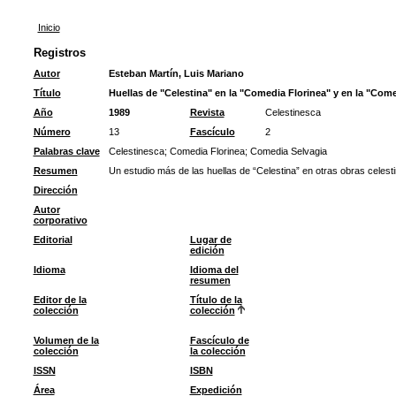
Inicio
Registros
Autor
Esteban Martín, Luis Mariano
Título
Huellas de "Celestina" en la "Comedia Florinea" y en la "Com
Año
1989
Revista
Celestinesca
Número
13
Fascículo
2
Palabras clave
Celestinesca
;
Comedia Florinea
;
Comedia Selvagia
Resumen
Un estudio más de las huellas de “Celestina” en otras obras celest
Dirección
Autor
corporativo
Editorial
Lugar de
edición
Idioma
Idioma del
resumen
Editor de la
Título de la
colección
colección
Volumen de la
Fascículo de
colección
la colección
ISSN
ISBN
Área
Expedición