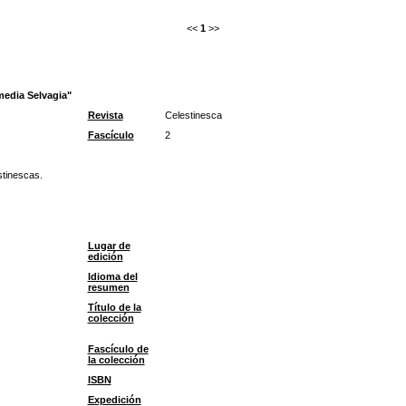
<<
1
>>
media Selvagia"
Revista
Celestinesca
Fascículo
2
stinescas.
Lugar de
edición
Idioma del
resumen
Título de la
colección
Fascículo de
la colección
ISBN
Expedición