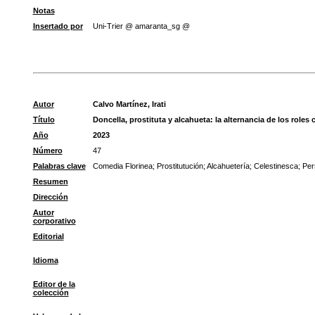
Notas
Insertado por
Uni-Trier @ amaranta_sg @
Autor
Calvo Martínez, Irati
Título
Doncella, prostituta y alcahueta: la alternancia de los role
Año
2023
Número
47
Palabras clave
Comedia Florinea
;
Prostitutución
;
Alcahuetería
;
Celestinesca
;
Per
Resumen
Dirección
Autor
corporativo
Editorial
Idioma
Editor de la
colección