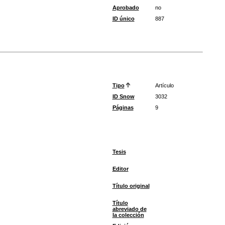
Aprobado
no
ID único
887
Tipo
Artículo
ID Snow
3032
Páginas
9
Tesis
Editor
Título original
Título
abreviado de
la colección