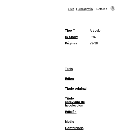
Lista
|
Bibliografía
|
Detalles
Tipo
Artículo
ID Snow
0297
Páginas
29-38
Tesis
Editor
Título original
Título
abreviado de
la colección
Edición
Medio
Conferencia