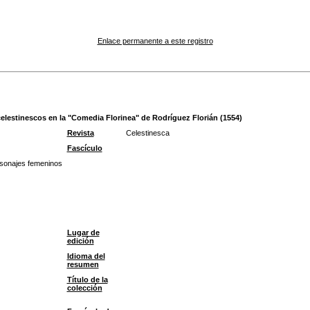
Enlace permanente a este registro
s celestinescos en la "Comedia Florinea" de Rodríguez Florián (1554)
Revista
Celestinesca
Fascículo
sonajes femeninos
Lugar de
edición
Idioma del
resumen
Título de la
colección