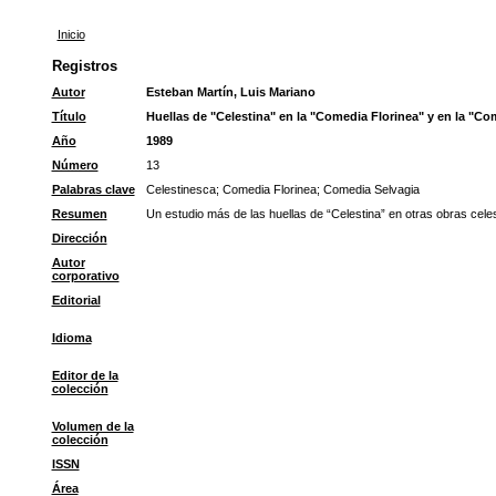
Inicio
Registros
Autor
Esteban Martín, Luis Mariano
Título
Huellas de "Celestina" en la "Comedia Florinea" y en la "Co
Año
1989
Número
13
Palabras clave
Celestinesca
;
Comedia Florinea
;
Comedia Selvagia
Resumen
Un estudio más de las huellas de “Celestina” en otras obras cele
Dirección
Autor
corporativo
Editorial
Idioma
Editor de la
colección
Volumen de la
colección
ISSN
Área