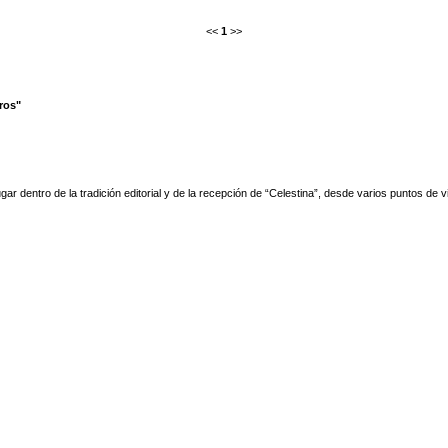
<<
1
>>
ros"
ar dentro de la tradición editorial y de la recepción de “Celestina”, desde varios puntos de vi