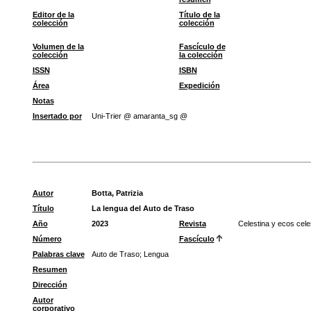
Editor de la
Título de la
colección
colección
Volumen de la
Fascículo de
colección
la colección
ISSN
ISBN
Área
Expedición
Notas
Insertado por
Uni-Trier @ amaranta_sg @
Autor
Botta, Patrizia
Título
La lengua del Auto de Traso
Año
2023
Revista
Celestina y ecos cele
Número
Fascículo
Palabras clave
Auto de Traso
;
Lengua
Resumen
Dirección
Autor
corporativo