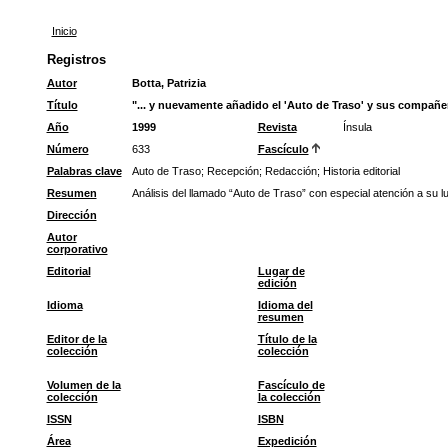
Inicio
Registros
Autor
Botta, Patrizia
Título
"... y nuevamente añadido el 'Auto de Traso' y sus compañe
Año
1999
Revista
Ínsula
Número
633
Fascículo
Palabras clave
Auto de Traso
;
Recepción
;
Redacción
;
Historia editorial
Resumen
Análisis del llamado “Auto de Traso” con especial atención a su lug
Dirección
Autor
corporativo
Editorial
Lugar de
edición
Idioma
Idioma del
resumen
Editor de la
Título de la
colección
colección
Volumen de la
Fascículo de
colección
la colección
ISSN
ISBN
Área
Expedición