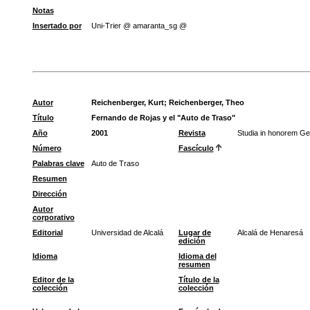
Notas
Insertado por
Uni-Trier @ amaranta_sg @
Autor
Reichenberger, Kurt
;
Reichenberger, Theo
Título
Fernando de Rojas y el "Auto de Traso"
Año
2001
Revista
Studia in honorem G
Número
Fascículo
Palabras clave
Auto de Traso
Resumen
Dirección
Autor
corporativo
Editorial
Universidad de Alcalá
Lugar de
Alcalá de Henaresá
edición
Idioma
Idioma del
resumen
Editor de la
Título de la
colección
colección