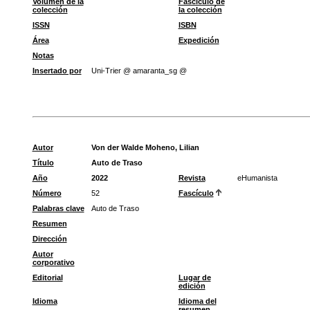
Volumen de la
Fascículo de
colección
la colección
ISSN
ISBN
Área
Expedición
Notas
Insertado por
Uni-Trier @ amaranta_sg @
Autor
Von der Walde Moheno, Lilian
Título
Auto de Traso
Año
2022
Revista
eHumanista
Número
52
Fascículo
Palabras clave
Auto de Traso
Resumen
Dirección
Autor
corporativo
Editorial
Lugar de
edición
Idioma
Idioma del
resumen