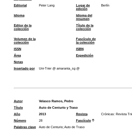
Editorial
Peter Lang
Lugar de
Berlín
edición
Idioma
Idioma del
resumen
Editor de la
Título de la
colección
colección
Volumen de la
Fascículo de
colección
la colección
ISSN
ISBN
Área
Expedición
Notas
Insertado por
Uni-Trier @ amaranta_sg @
Autor
Velasco Ramos, Pedro
Título
Auto de Centurio y Traso
Año
2013
Revista
Crónicas: Revista Tri
Número
28
Fascículo
Palabras clave
Auto de Centurio
;
Auto de Traso