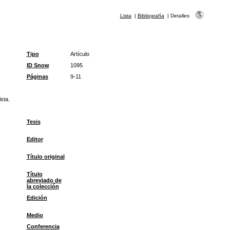
Lista
|
Bibliografía
|
Detalles
Tipo
Artículo
ID Snow
1095
Páginas
9-11
sta.
Tesis
Editor
Título original
Título
abreviado de
la colección
Edición
Medio
Conferencia