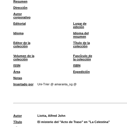
Resumen
Dirección
Autor
corporativo
Editorial
Lugar de
edición
Idioma
Idioma del
resumen
Editor de la
Título de la
colección
colección
Volumen de la
Fascículo de
colección
la colección
ISSN
ISBN
Área
Expedición
Notas
Insertado por
Uni-Trier @ amaranta_sg @
Autor
Liotta, Alfred John
Título
El misterio del "Acto de Traso" en "La Celestina"