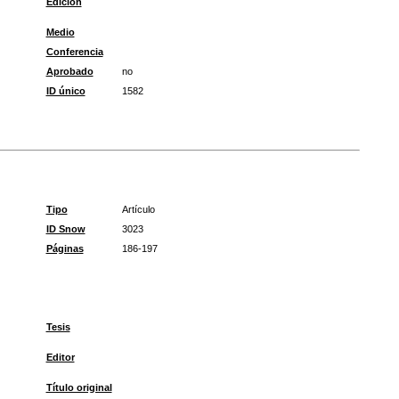
Edición
Medio
Conferencia
Aprobado
no
ID único
1582
Tipo
Artículo
ID Snow
3023
Páginas
186-197
Tesis
Editor
Título original