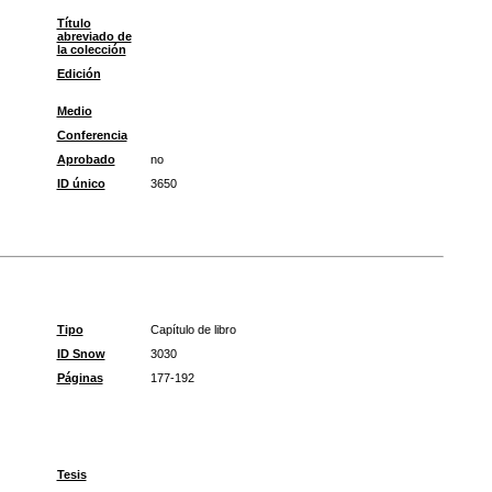
Título
abreviado de
la colección
Edición
Medio
Conferencia
Aprobado
no
ID único
3650
Tipo
Capítulo de libro
ID Snow
3030
Páginas
177-192
Tesis