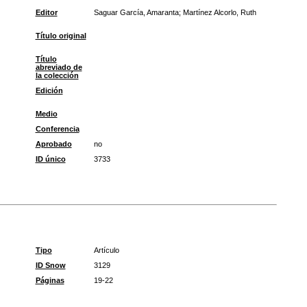
Editor
Saguar García, Amaranta; Martínez Alcorlo, Ruth
Título original
Título
abreviado de
la colección
Edición
Medio
Conferencia
Aprobado
no
ID único
3733
Tipo
Artículo
ID Snow
3129
Páginas
19-22