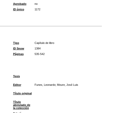
Aprobado
no
ID único
1172
Tipo
Capítulo de libro
ID Snow
1384
Páginas
535-542
Tesis
Editor
Funes, Leonardo; Moure, José Luis
Título original
Título
abreviado de
la colección