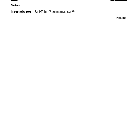
Notas
Insertado por
Uni-Trier @ amaranta_sg @
Enlace p