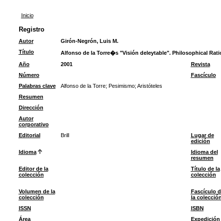
Inicio
Registro
Autor
Girón-Negrón, Luis M.
Título
Alfonso de la Torre�s "Visión deleytable". Philosophical Rat
Año
2001
Revista
Número
Fascículo
Palabras clave
Alfonso de la Torre
;
Pesimismo
;
Aristóteles
Resumen
Dirección
Autor
corporativo
Editorial
Brill
Lugar de
edición
Idioma
Idioma del
resumen
Editor de la
Título de la
colección
colección
Volumen de la
Fascículo d
colección
la colecció
ISSN
ISBN
Área
Expedición