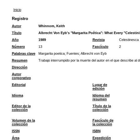
Inicio
Registro
Autor
Whinnom, Keith
Título
Albrecht Von Eyb's "Margarita Poética": What Every "Celesti
Año
1989
Revista
Celestinesca
Número
13
Fascículo
2
Palabras clave
Margarita poetica
;
Fuentes
;
Albrecht von Eyb
Resumen
Trabajo interrumpido por la muerte del autor en el que describe al de
Dirección
Autor
corporativo
Editorial
Lugar de
edición
Idioma
Idioma del
resumen
Editor de la
Título de la
colección
colección
Volumen de la
Fascículo de
colección
la colección
ISSN
ISBN
Área
Expedición