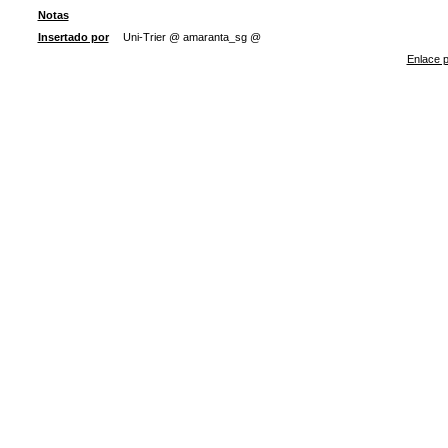
Notas
Insertado por
Uni-Trier @ amaranta_sg @
Enlace p