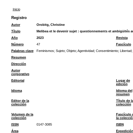
Inicio
Registro
Autor
Orobitg, Christine
Título
Melibea et le devenir sujet : questionnements et ambigüités 
Año
2023
Revista
Número
47
Fascículo
Palabras clave
Feminismos
;
Sujeto
;
Objeto
;
Agentividad
;
Consentimiento
;
Libertad
Resumen
Dirección
Autor
corporativo
Editorial
Lugar de
edición
Idioma
Idioma del
resumen
Editor de la
Título de l
colección
colección
Volumen de la
Fascículo 
colección
la colecci
ISSN
0147-3085
ISBN
Área
Expedició