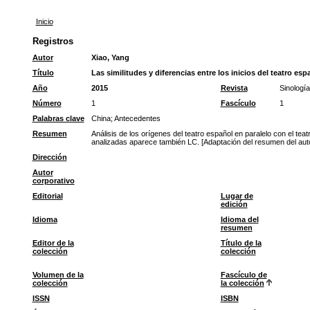
Inicio
Registros
Autor
Xiao, Yang
Título
Las similitudes y diferencias entre los inicios del teatro esp
Año
2015
Revista
Sinologí
Número
1
Fascículo
1
Palabras clave
China
;
Antecedentes
Resumen
Análisis de los orígenes del teatro español en paralelo con el te
analizadas aparece también LC. [Adaptación del resumen del aut
Dirección
Autor
corporativo
Editorial
Lugar de
edición
Idioma
Idioma del
resumen
Editor de la
Título de la
colección
colección
Volumen de la
Fascículo de
colección
la colección
ISSN
ISBN