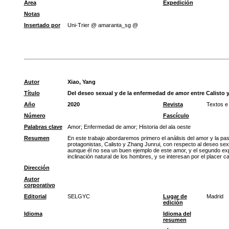
Área
Expedición
Notas
Insertado por
Uni-Trier @ amaranta_sg @
Autor
Xiao, Yang
Título
Del deseo sexual y de la enfermedad de amor entre Calisto 
Año
2020
Revista
Textos e
Número
Fascículo
Palabras clave
Amor
;
Enfermedad de amor
;
Historia del ala oeste
Resumen
En este trabajo abordaremos primero el análisis del amor y la pas
protagonistas, Calisto y Zhang Junrui, con respecto al deseo sex
aunque él no sea un buen ejemplo de este amor, y el segundo expr
inclinación natural de los hombres, y se interesan por el placer
Dirección
Autor
corporativo
Editorial
SELGYC
Lugar de
Madrid
edición
Idioma
Idioma del
resumen