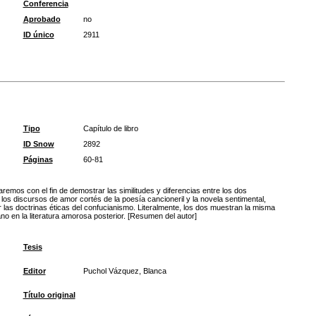
Conferencia
Aprobado
no
ID único
2911
Tipo
Capítulo de libro
ID Snow
2892
Páginas
60-81
remos con el fin de demostrar las similitudes y diferencias entre los dos
los discursos de amor cortés de la poesía cancioneril y la novela sentimental,
las doctrinas éticas del confucianismo. Literalmente, los dos muestran la misma
no en la literatura amorosa posterior. [Resumen del autor]
Tesis
Editor
Puchol Vázquez, Blanca
Título original