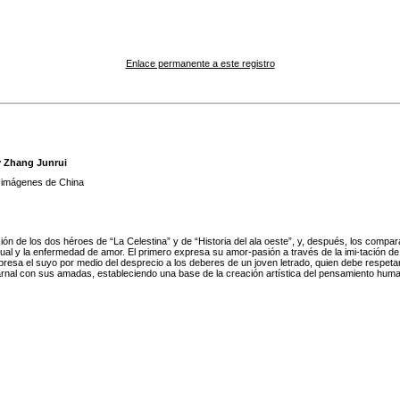
Enlace permanente a este registro
y Zhang Junrui
 imágenes de China
ión de los dos héroes de “La Celestina” y de “Historia del ala oeste”, y, después, los compara
ual y la enfermedad de amor. El primero expresa su amor-pasión a través de la imi-tación de 
esa el suyo por medio del desprecio a los deberes de un joven letrado, quien debe respetar 
 carnal con sus amadas, estableciendo una base de la creación artística del pensamiento huma