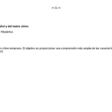
<<
1
>>
añol y del teatro chino
a Hispánica
atro chino temprano. El objetivo es proporcionar una comprensión más amplia de las característ
or]