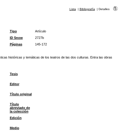
Lista
|
Bibliografía
|
Detalles
Tipo
Artículo
ID Snow
2727b
Páginas
145-172
icas históricas y temáticas de los teatros de las dos culturas. Entra las obras
Tesis
Editor
Título original
Título
abreviado de
la colección
Edición
Medio