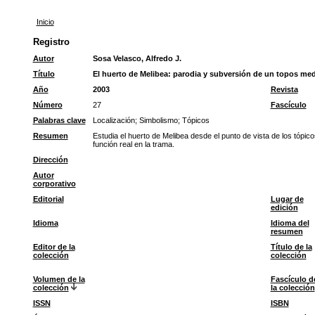
Inicio
Registro
Autor
Sosa Velasco, Alfredo J.
Título
El huerto de Melibea: parodia y subversión de un topos med
Año
2003
Revista
Número
27
Fascículo
Palabras clave
Localización
;
Simbolismo
;
Tópicos
Resumen
Estudia el huerto de Melibea desde el punto de vista de los tópic
función real en la trama.
Dirección
Autor
corporativo
Editorial
Lugar de
edición
Idioma
Idioma del
resumen
Editor de la
Título de la
colección
colección
Volumen de la
Fascículo d
colección
la colección
ISSN
ISBN