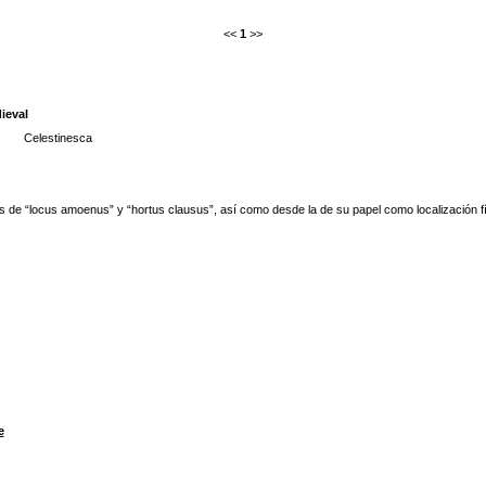
<<
1
>>
ieval
Celestinesca
os de “locus amoenus” y “hortus clausus”, así como desde la de su papel como localización fís
e