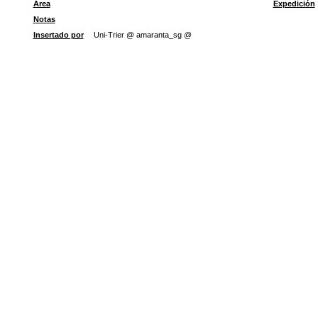
Área
Expedición
Notas
Insertado por
Uni-Trier @ amaranta_sg @