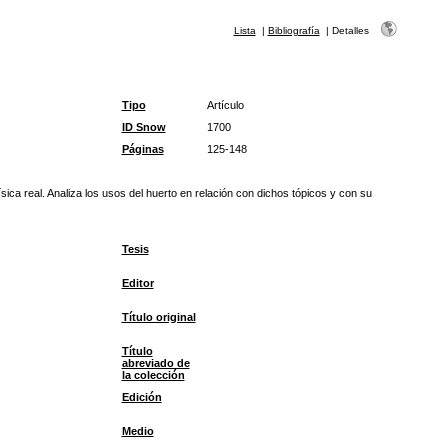
Lista
|
Bibliografía
|
Detalles
Tipo
Artículo
ID Snow
1700
Páginas
125-148
ica real. Analiza los usos del huerto en relación con dichos tópicos y con su
Tesis
Editor
Título original
Título
abreviado de
la colección
Edición
Medio