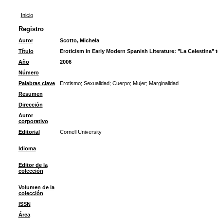
Inicio
Registro
Autor
Scotto, Michela
Título
Eroticism in Early Modern Spanish Literature: "La Celestina" 
Año
2006
Número
Palabras clave
Erotismo
;
Sexualidad
;
Cuerpo
;
Mujer
;
Marginalidad
Resumen
Dirección
Autor
corporativo
Editorial
Cornell University
Idioma
Editor de la
colección
Volumen de la
colección
ISSN
Área