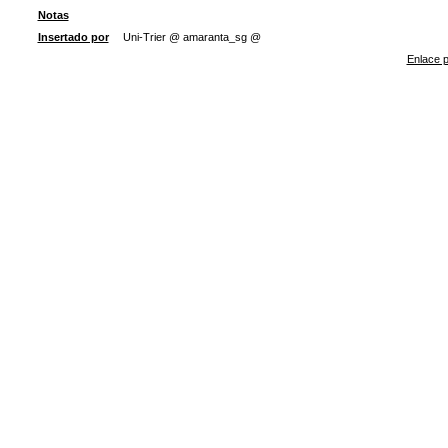
Notas
Insertado por
Uni-Trier @ amaranta_sg @
Enlace p