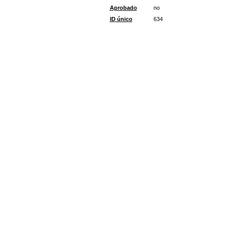
Aprobado
no
ID único
634