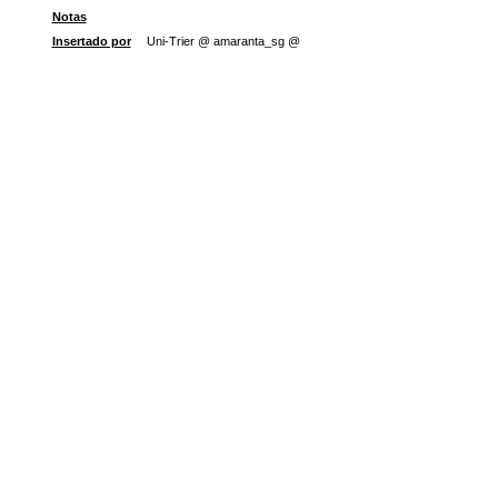
Notas
Insertado por
Uni-Trier @ amaranta_sg @