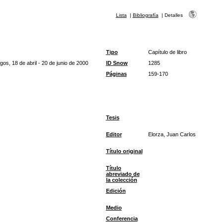
Lista
|
Bibliografía
|
Detalles
Tipo
Capítulo de libro
os, 18 de abril - 20 de junio de 2000
ID Snow
1285
Páginas
159-170
Tesis
Editor
Elorza, Juan Carlos
Título original
Título
abreviado de
la colección
Edición
Medio
Conferencia