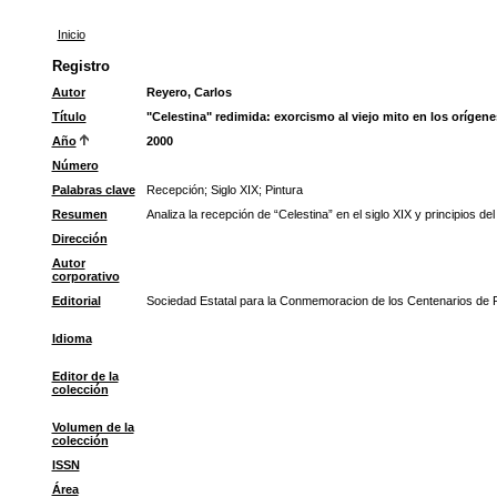
Inicio
Registro
Autor
Reyero, Carlos
Título
"Celestina" redimida: exorcismo al viejo mito en los orígen
Año
2000
Número
Palabras clave
Recepción
;
Siglo XIX
;
Pintura
Resumen
Analiza la recepción de “Celestina” en el siglo XIX y principios de
Dirección
Autor
corporativo
Editorial
Sociedad Estatal para la Conmemoracion de los Centenarios de Fe
Idioma
Editor de la
colección
Volumen de la
colección
ISSN
Área