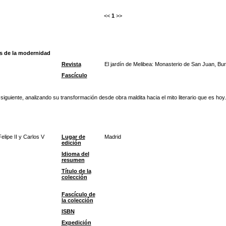
<<
1
>>
es de la modernidad
Revista
El jardín de Melibea: Monasterio de San Juan, Burg
Fascículo
l siguiente, analizando su transformación desde obra maldita hacia el mito literario que es hoy.
lipe II y Carlos V
Lugar de
Madrid
edición
Idioma del
resumen
Título de la
colección
Fascículo de
la colección
ISBN
Expedición