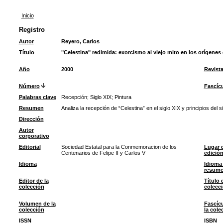
Inicio
Registro
Autor
Reyero, Carlos
Título
"Celestina" redimida: exorcismo al viejo mito en los orígenes
Año
2000
Revist
Número
Fascíc
Palabras clave
Recepción
;
Siglo XIX
;
Pintura
Resumen
Analiza la recepción de “Celestina” en el siglo XIX y principios del 
Dirección
Autor
corporativo
Editorial
Sociedad Estatal para la Conmemoracion de los
Lugar 
Centenarios de Felipe II y Carlos V
edició
Idioma
Idioma 
resum
Editor de la
Título 
colección
colecc
Volumen de la
Fascíc
colección
la cole
ISSN
ISBN