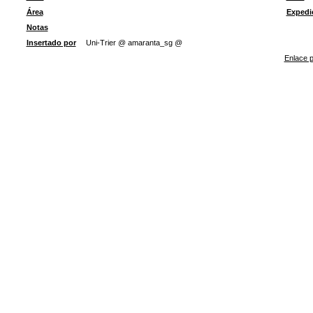
Área
Expedi
Notas
Insertado por
Uni-Trier @ amaranta_sg @
Enlace p