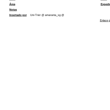
Área
Expedi
Notas
Insertado por
Uni-Trier @ amaranta_sg @
Enlace p