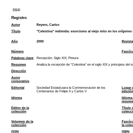
Inicio
Registro
Autor
Reyero, Carlos
Título
"Celestina" redimida: exorcismo al viejo mito en los orígenes
Año
2000
Revist
Número
Fascíc
Palabras clave
Recepción
;
Siglo XIX
;
Pintura
Resumen
Analiza la recepción de “Celestina” en el siglo XIX y principios del 
Dirección
Autor
corporativo
Editorial
Sociedad Estatal para la Conmemoracion de los
Lugar 
Centenarios de Felipe II y Carlos V
edició
Idioma
Idioma 
resum
Editor de la
Título 
colección
colecc
Volumen de la
Fascíc
colección
la cole
ISSN
ISBN