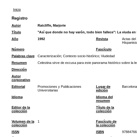
Inicio
Registro
Autor
Ratcliffe, Marjorie
Título
"Así que donde no hay varón, todo bien fallece": La viuda en 
Año
1992
Revista
Actas del
Hispanist
Número
Fascículo
Palabras clave
Caracterización
;
Contexto socio-histórico
;
Viudedad
Resumen
Celestina sirve de excusa para este panorama histórico sobre la le
Dirección
Autor
corporativo
Editorial
Promociones y Publicaciones
Lugar de
Barcelona
Universitarias
edición
Idioma
Idioma del
resumen
Editor de la
Título de la
colección
colección
Volumen de la
1
Fascículo de
colección
la colección
ISSN
ISBN
97884766