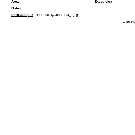
Área
Expedición
Notas
Insertado por
Uni-Trier @ amaranta_sg @
Enlace p