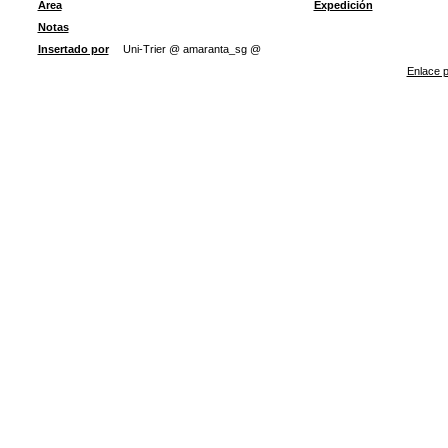
Área
Expedición
Notas
Insertado por
Uni-Trier @ amaranta_sg @
Enlace p