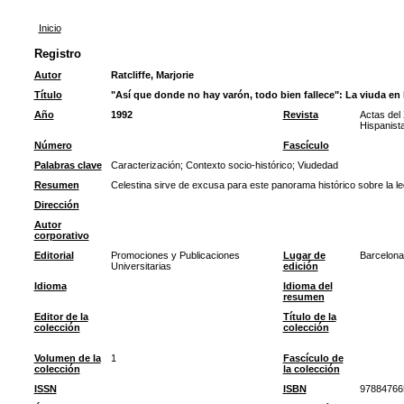
Inicio
Registro
Autor
Ratcliffe, Marjorie
Título
"Así que donde no hay varón, todo bien fallece": La viuda en 
Año
1992
Revista
Actas del
Hispanist
Número
Fascículo
Palabras clave
Caracterización
;
Contexto socio-histórico
;
Viudedad
Resumen
Celestina sirve de excusa para este panorama histórico sobre la le
Dirección
Autor
corporativo
Editorial
Promociones y Publicaciones
Lugar de
Barcelona
Universitarias
edición
Idioma
Idioma del
resumen
Editor de la
Título de la
colección
colección
Volumen de la
1
Fascículo de
colección
la colección
ISSN
ISBN
97884766