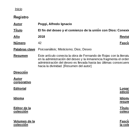
Inicio
Registro
Autor
Poggi, Alfredo Ignacio
Título
El fin del deseo y el comienzo de la unión con Dios: Conexion
Año
2018
Revis
Número
42
Fascí
Palabras clave
Psicoanálisis
;
Misticismo
;
Dios
;
Deseo
Resumen
Este artículo conecta la obra de Fernando de Rojas con la liter
en la administración del deseo y la inmanencia fragmenta el orde
administración del deseo es llevada hasta las últimas consecuenci
hacia la divinidad. [Resumen del autor]
Dirección
Autor
corporativo
Editorial
Lugar
edici
Idioma
Idiom
resu
Editor de la
Título
colección
colec
Volumen de la
Fascí
colección
la col