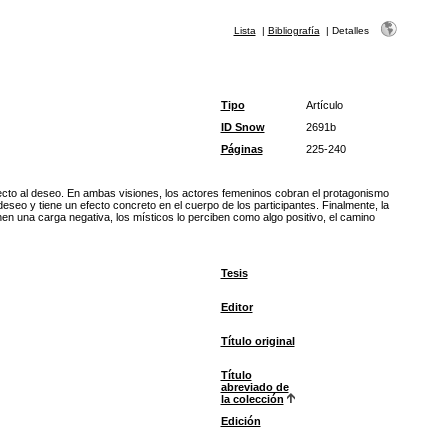
Lista
|
Bibliografía
|
Detalles
Tipo
Artículo
ID Snow
2691b
Páginas
225-240
pecto al deseo. En ambas visiones, los actores femeninos cobran el protagonismo
seo y tiene un efecto concreto en el cuerpo de los participantes. Finalmente, la
nen una carga negativa, los místicos lo perciben como algo positivo, el camino
Tesis
Editor
Título original
Título
abreviado de
la colección
Edición