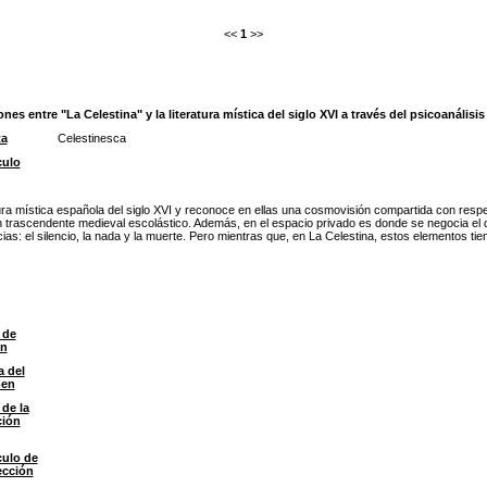
<<
1
>>
es entre "La Celestina" y la literatura mística del siglo XVI a través del psicoanálisis
ta
Celestinesca
culo
atura mística española del siglo XVI y reconoce en ellas una cosmovisión compartida con res
n trascendente medieval escolástico. Además, en el espacio privado es donde se negocia el de
as: el silencio, la nada y la muerte. Pero mientras que, en La Celestina, estos elementos tie
 de
ón
a del
men
 de la
ción
culo de
ección