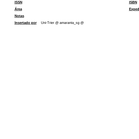
ISSN
ISBN
Área
Exped
Notas
Insertado por
Uni-Trier @ amaranta_sg @