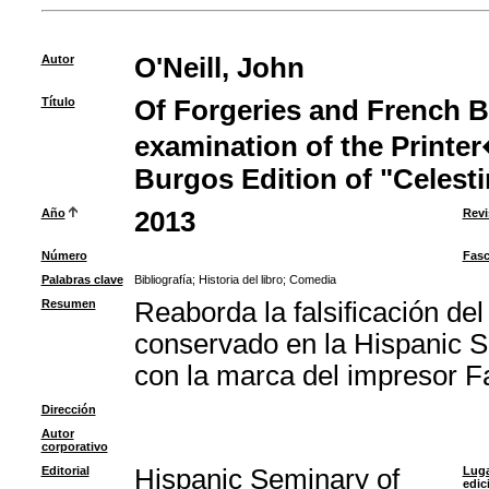
Autor
O'Neill, John
Título
Of Forgeries and French Bi
examination of the Printe
Burgos Edition of "Celesti
Año
2013
Revi
Número
Fasc
Palabras clave
Bibliografía
;
Historia del libro
;
Comedia
Resumen
Reaborda la falsificación de
conservado en la Hispanic S
con la marca del impresor Fa
Dirección
Autor
corporativo
Editorial
Hispanic Seminary of
Luga
edic