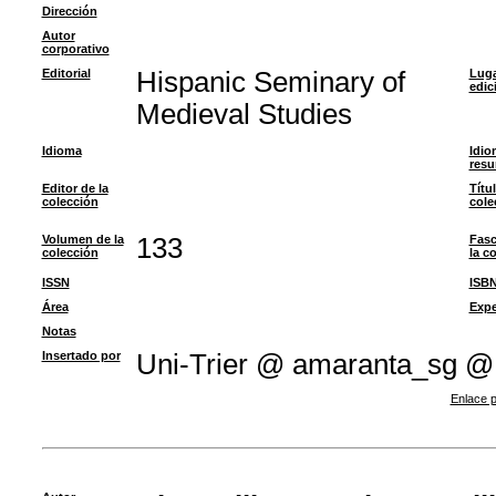
Dirección
Autor
corporativo
Editorial
Hispanic Seminary of
Luga
edic
Medieval Studies
Idioma
Idio
res
Editor de la
Títu
colección
cole
Volumen de la
133
Fasc
colección
la c
ISSN
ISB
Área
Expe
Notas
Insertado por
Uni-Trier @ amaranta_sg @
Enlace p