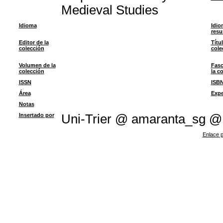
Medieval Studies
Idioma
Idio
res
Editor de la
Títu
colección
cole
Volumen de la
Fasc
colección
la c
ISSN
ISB
Área
Expe
Notas
Insertado por
Uni-Trier @ amaranta_sg @
Enlace p