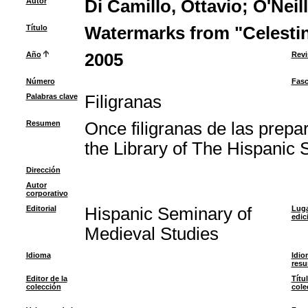
Autor
Di Camillo, Ottavio
;
O'Neil
Título
Watermarks from "Celesti
Año
2005
Revi
Número
Fasc
Palabras clave
Filigranas
Resumen
Once filigranas de las prepa
the Library of The Hispanic 
Dirección
Autor
corporativo
Editorial
Hispanic Seminary of
Luga
edic
Medieval Studies
Idioma
Idio
res
Editor de la
Títu
colección
cole