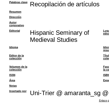
Palabras clave
Recopilación de artículos
Resumen
Dirección
Autor
corporativo
Editorial
Hispanic Seminary of
Luga
edic
Medieval Studies
Idioma
Idio
res
Editor de la
Títu
colección
cole
Volumen de la
Fasc
colección
la c
ISSN
ISB
Área
Expe
Notas
Insertado por
Uni-Trier @ amaranta_sg @
Enlace p