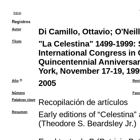
Inicio
Registros
Autor
Di Camillo, Ottavio
;
O'Neil
Título
"La Celestina" 1499-1999:
International Congress i
Quincentennial Anniversar
York, November 17-19, 199
Año
2005
Revi
Número
Fasc
Palabras clave
Recopilación de artículos
Resumen
Early editions of “Celestina
(Theodore S. Beardsley Jr.)