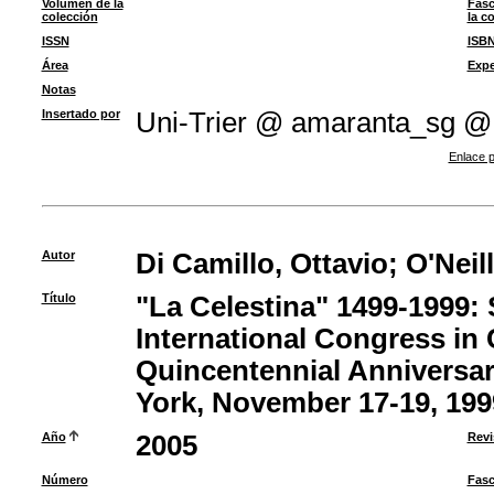
Volumen de la
Fasc
colección
la c
ISSN
ISB
Área
Expe
Notas
Insertado por
Uni-Trier @ amaranta_sg @
Enlace p
Autor
Di Camillo, Ottavio
;
O'Neil
Título
"La Celestina" 1499-1999:
International Congress i
Quincentennial Anniversar
York, November 17-19, 199
Año
2005
Revi
Número
Fasc