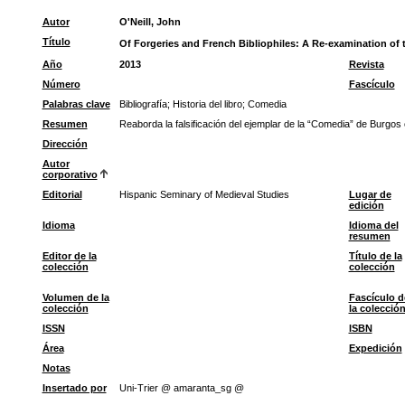
Autor
O'Neill, John
Título
Of Forgeries and French Bibliophiles: A Re-examination of 
Año
2013
Revista
Número
Fascículo
Palabras clave
Bibliografía
;
Historia del libro
;
Comedia
Resumen
Reaborda la falsificación del ejemplar de la “Comedia” de Burgos
Dirección
Autor
corporativo
Editorial
Hispanic Seminary of Medieval Studies
Lugar de
edición
Idioma
Idioma del
resumen
Editor de la
Título de la
colección
colección
Volumen de la
Fascículo d
colección
la colecció
ISSN
ISBN
Área
Expedición
Notas
Insertado por
Uni-Trier @ amaranta_sg @