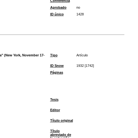
Conferencia
Aprobado
no
ID único
1428
na" (New York, November 17-
Tipo
Artículo
ID Snow
1932 [1742]
Páginas
Tesis
Editor
Título original
Título
abreviado de