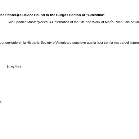
the Printer�s Device Found in the Burgos Edition of "Celestina"
Two Spanish Masterpieces. A Celebration of the Life and Work of María Rosa Lida de Ma
 conservado en la Hispanic Society of America y concluye que la hoja con la marca del impres
New York
e
n