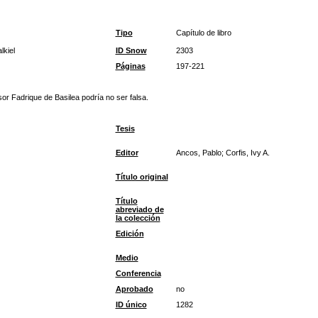
Tipo
Capítulo de libro
lkiel
ID Snow
2303
Páginas
197-221
or Fadrique de Basilea podría no ser falsa.
Tesis
Editor
Ancos, Pablo; Corfis, Ivy A.
Título original
Título
abreviado de
la colección
Edición
Medio
Conferencia
Aprobado
no
ID único
1282