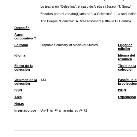
Lo teatral en “Celestina”: el caso de Areúsa (Joseph T. Snow)
Escolios para el vocabu(r)lario de “La Celestina”. I. La seducci
The Burgos “Comedia”: A Reassessment (Ottavio Di Camillo)
Dirección
Autor
corporativo
Editorial
Hispanic Seminary of Medieval Studies
Lugar de
edición
Idioma
Idioma del
resumen
Editor de la
Título de la
colección
colección
Volumen de la
133
Fascículo d
colección
la colecció
ISSN
ISBN
Área
Expedición
Notas
Insertado por
Uni-Trier @ amaranta_sg @ 72