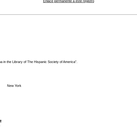
Enlace permanente a este registro
 in the Library of The Hispanic Society of America”.
New York
e
n