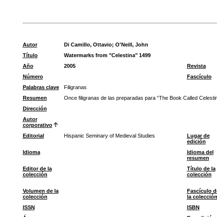
Autor
Di Camillo, Ottavio
;
O'Neill, John
Título
Watermarks from "Celestina" 1499
Año
2005
Revista
Número
Fascículo
Palabras clave
Filigranas
Resumen
Once filigranas de las preparadas para “The Book Called Celestina
Dirección
Autor
corporativo
Editorial
Hispanic Seminary of Medieval Studies
Lugar de
edición
Idioma
Idioma del
resumen
Editor de la
Título de la
colección
colección
Volumen de la
Fascículo d
colección
la colecció
ISSN
ISBN