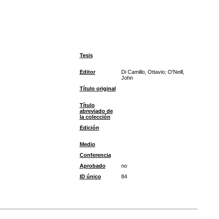
Tesis
Editor
Di Camillo, Ottavio; O'Neill,
John
Título original
Título
abreviado de
la colección
Edición
Medio
Conferencia
Aprobado
no
ID único
84