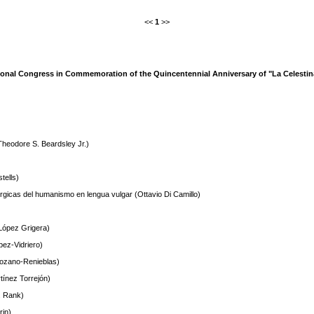
<<
1
>>
ational Congress in Commemoration of the Quincentennial Anniversary of "La Celesti
(Theodore S. Beardsley Jr.)
tells)
rgicas del humanismo en lengua vulgar (Ottavio Di Camillo)
 López Grigera)
pez-Vidriero)
Lozano-Renieblas)
rtínez Torrejón)
. Rank)
rin)