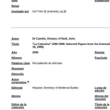
Área
Expedición
Notas
Insertado por
Uni-Trier @ amaranta_sg @
Autor
Di Camillo, Ottavio
;
O'Neill, John
Título
"La Celestina" 1499-1999: Selected Papers from the Intern
19, 1999)
Año
2005
Revista
Número
Fascículo
Palabras clave
Recopilación de artículos
Resumen
Dirección
Autor
corporativo
Editorial
Hispanic Seminary of Medieval Studies
Lugar de
edición
Idioma
Idioma del
resumen
Editor de la
Título de la
colección
colección