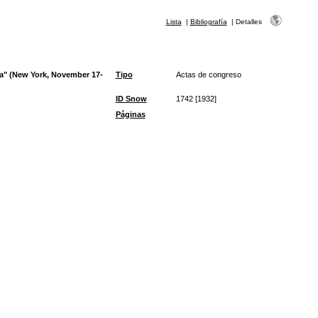
Lista
|
Bibliografía
|
Detalles
na" (New York, November 17-
Tipo
Actas de congreso
ID Snow
1742 [1932]
Páginas