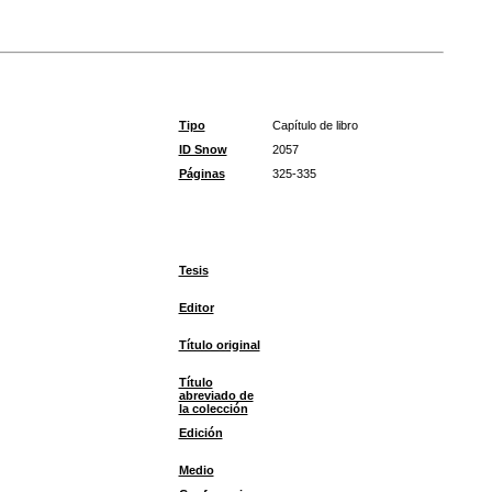
Tipo
Capítulo de libro
ID Snow
2057
Páginas
325-335
Tesis
Editor
Título original
Título
abreviado de
la colección
Edición
Medio