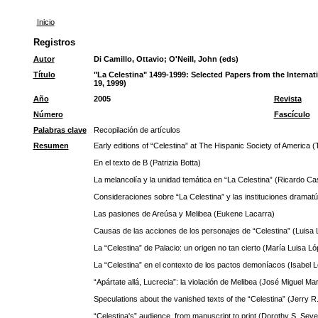
Inicio
Registros
Autor
Di Camillo, Ottavio
;
O'Neill, John (eds)
Título
"La Celestina" 1499-1999: Selected Papers from the Intern
19, 1999)
Año
2005
Revista
Número
Fascículo
Palabras clave
Recopilación de artículos
Resumen
Early editions of “Celestina” at The Hispanic Society of America 
En el texto de B (Patrizia Botta)
La melancolía y la unidad temática en “La Celestina” (Ricardo Cas
Consideraciones sobre “La Celestina” y las instituciones dramatú
Las pasiones de Areúsa y Melibea (Eukene Lacarra)
Causas de las acciones de los personajes de “Celestina” (Luisa
La “Celestina” de Palacio: un origen no tan cierto (María Luisa Ló
La “Celestina” en el contexto de los pactos demoníacos (Isabel 
“Apártate allá, Lucrecia”: la violación de Melibea (José Miguel Ma
Speculations about the vanished texts of the “Celestina” (Jerry R
“Celestina's” audience, from manuscript to print (Dorothy S. Seve