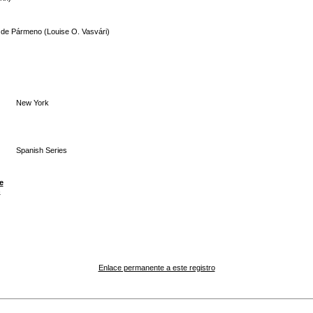
ón de Pármeno (Louise O. Vasvári)
New York
Spanish Series
e
n
Enlace permanente a este registro