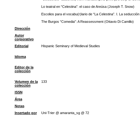
Lo teatral en “Celestina”: el caso de Areúsa (Joseph T. Snow)
Escolios para el vocabu(r)lario de “La Celestina”. I. La seducci
The Burgos “Comedia”: A Reassessment (Ottavio Di Camillo)
Dirección
Autor
corporativo
Editorial
Hispanic Seminary of Medieval Studies
Idioma
Editor de la
colección
Volumen de la
133
colección
ISSN
Área
Notas
Insertado por
Uni-Trier @ amaranta_sg @ 72