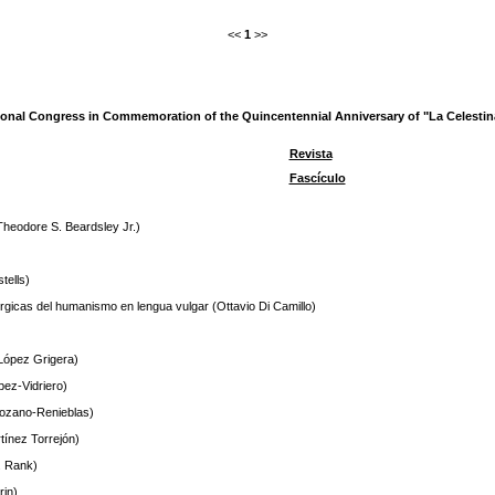
<<
1
>>
ational Congress in Commemoration of the Quincentennial Anniversary of "La Celesti
Revista
Fascículo
(Theodore S. Beardsley Jr.)
tells)
rgicas del humanismo en lengua vulgar (Ottavio Di Camillo)
 López Grigera)
pez-Vidriero)
Lozano-Renieblas)
rtínez Torrejón)
. Rank)
rin)