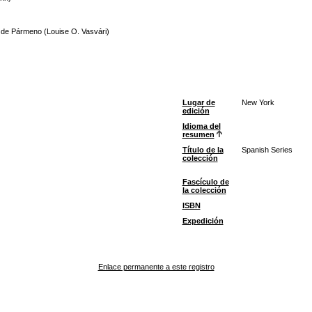
ón de Pármeno (Louise O. Vasvári)
Lugar de
New York
edición
Idioma del
resumen
Título de la
Spanish Series
colección
Fascículo de
la colección
ISBN
Expedición
Enlace permanente a este registro