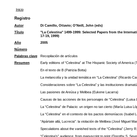
Inicio
Registro
Autor
Di Camillo, Ottavio
;
O'Neill, John (eds)
Título
"La Celestina" 1499-1999: Selected Papers from the Intern
17-19, 1999)
Año
2005
Número
Palabras clave
Recopilación de artículos
Resumen
Early editions of “Celestina” at The Hispanic Society of America 
En el texto de B (Patrizia Botta)
La melancolía y la unidad temática en “La Celestina” (Ricardo Cas
Consideraciones sobre “La Celestina” y las instituciones dramatú
Las pasiones de Areúsa y Melibea (Eukene Lacarra)
Causas de las acciones de los personajes de “Celestina” (Luisa
La “Celestina” de Palacio: un origen no tan cierto (María Luisa Ló
La “Celestina” en el contexto de los pactos demoníacos (Isabel 
“Apártate allá, Lucrecia”: la violación de Melibea (José Miguel Ma
Speculations about the vanished texts of the “Celestina” (Jerry R
“Celestina's” audience, from manuscript to print (Dorothy S. Seve