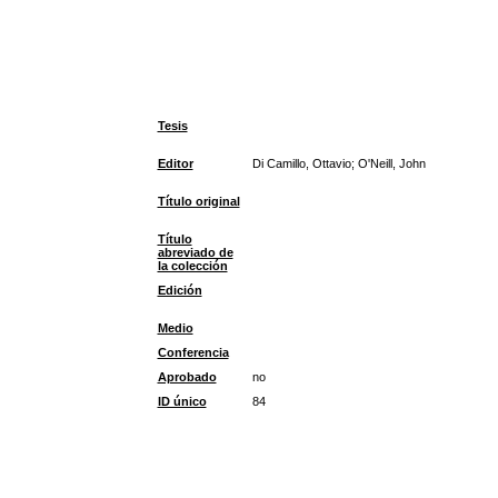
Tesis
Editor
Di Camillo, Ottavio; O'Neill, John
Título original
Título
abreviado de
la colección
Edición
Medio
Conferencia
Aprobado
no
ID único
84