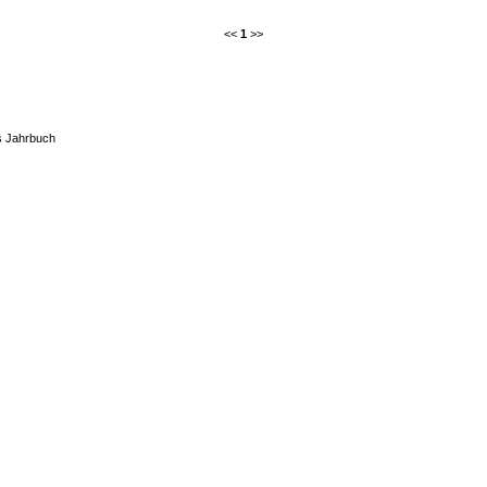
<<
1
>>
s Jahrbuch