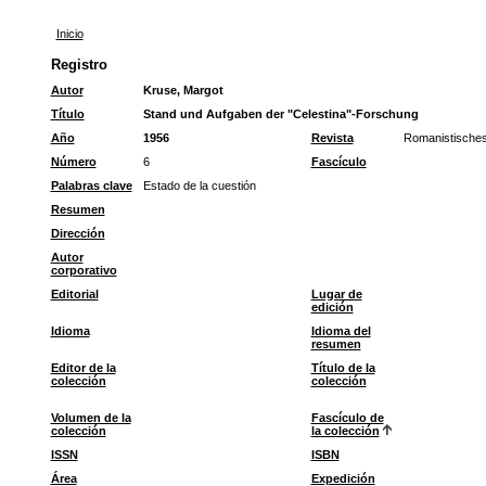
Inicio
Registro
Autor
Kruse, Margot
Título
Stand und Aufgaben der "Celestina"-Forschung
Año
1956
Revista
Romanistische
Número
6
Fascículo
Palabras clave
Estado de la cuestión
Resumen
Dirección
Autor
corporativo
Editorial
Lugar de
edición
Idioma
Idioma del
resumen
Editor de la
Título de la
colección
colección
Volumen de la
Fascículo de
colección
la colección
ISSN
ISBN
Área
Expedición