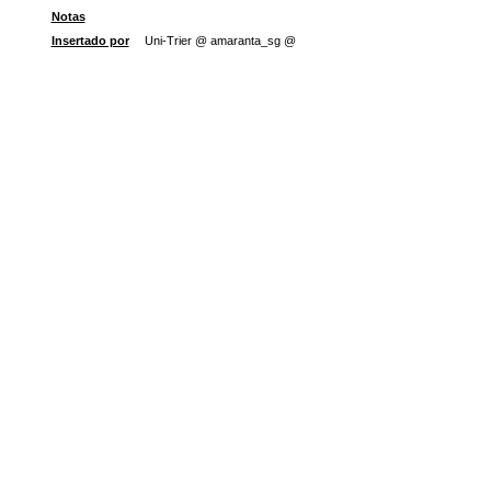
Notas
Insertado por
Uni-Trier @ amaranta_sg @