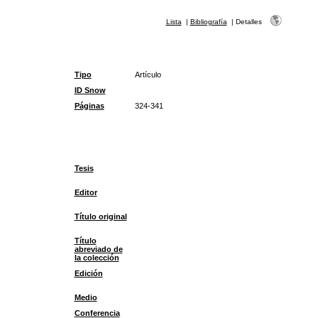
Lista
|
Bibliografía
|
Detalles
Tipo
Artículo
ID Snow
Páginas
324-341
Tesis
Editor
Título original
Título
abreviado de
la colección
Edición
Medio
Conferencia