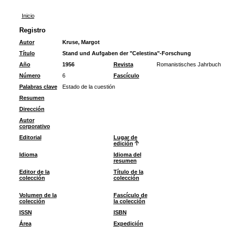
Inicio
Registro
Autor
Kruse, Margot
Título
Stand und Aufgaben der "Celestina"-Forschung
Año
1956
Revista
Romanistisches Jahrbuch
Número
6
Fascículo
Palabras clave
Estado de la cuestión
Resumen
Dirección
Autor
corporativo
Editorial
Lugar de
edición
Idioma
Idioma del
resumen
Editor de la
Título de la
colección
colección
Volumen de la
Fascículo de
colección
la colección
ISSN
ISBN
Área
Expedición