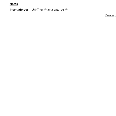
Notas
Insertado por
Uni-Trier @ amaranta_sg @
Enlace p