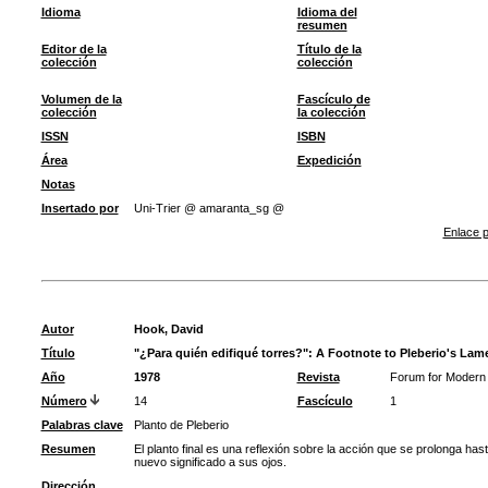
Idioma
Idioma del
resumen
Editor de la
Título de la
colección
colección
Volumen de la
Fascículo de
colección
la colección
ISSN
ISBN
Área
Expedición
Notas
Insertado por
Uni-Trier @ amaranta_sg @
Enlace p
Autor
Hook, David
Título
"¿Para quién edifiqué torres?": A Footnote to Pleberio's Lam
Año
1978
Revista
Forum for Modern
Número
14
Fascículo
1
Palabras clave
Planto de Pleberio
Resumen
El planto final es una reflexión sobre la acción que se prolonga has
nuevo significado a sus ojos.
Dirección