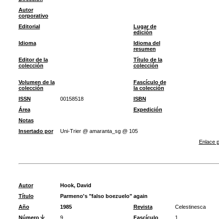
Autor
corporativo
Editorial
Lugar de
edición
Idioma
Idioma del
resumen
Editor de la
Título de la
colección
colección
Volumen de la
Fascículo de
colección
la colección
ISSN
00158518
ISBN
Área
Expedición
Notas
Insertado por
Uni-Trier @ amaranta_sg @ 105
Enlace p
Autor
Hook, David
Título
Parmeno's "falso boezuelo" again
Año
1985
Revista
Celestinesca
Número
9
Fascículo
1