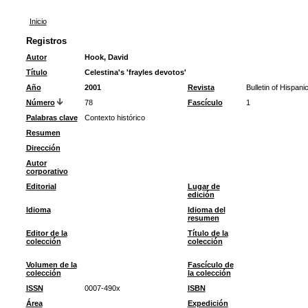
Inicio
Registros
Autor
Hook, David
Título
Celestina's 'frayles devotos'
Año
2001
Revista
Bulletin of Hispani
Número
78
Fascículo
1
Palabras clave
Contexto histórico
Resumen
Dirección
Autor
corporativo
Editorial
Lugar de
edición
Idioma
Idioma del
resumen
Editor de la
Título de la
colección
colección
Volumen de la
Fascículo de
colección
la colección
ISSN
0007-490x
ISBN
Área
Expedición