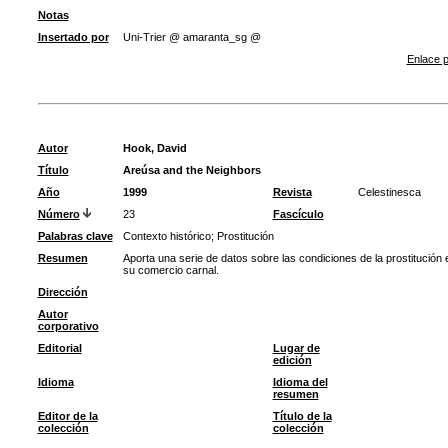
Notas
Insertado por
Uni-Trier @ amaranta_sg @
Enlace p
Autor
Hook, David
Título
Areúsa and the Neighbors
Año
1999
Revista
Celestinesca
Número
23
Fascículo
Palabras clave
Contexto histórico
;
Prostitución
Resumen
Aporta una serie de datos sobre las condiciones de la prostitución 
su comercio carnal.
Dirección
Autor
corporativo
Editorial
Lugar de
edición
Idioma
Idioma del
resumen
Editor de la
Título de la
colección
colección