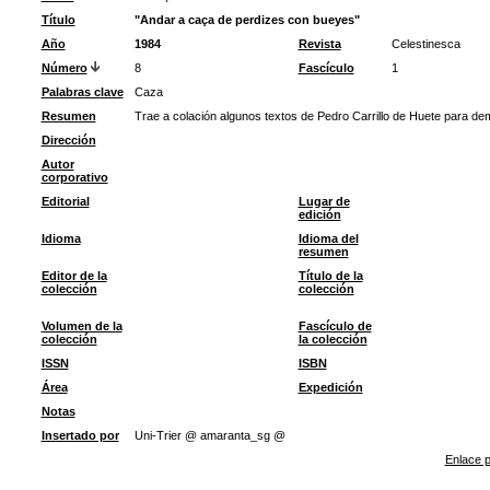
Título
"Andar a caça de perdizes con bueyes"
Año
1984
Revista
Celestinesca
Número
8
Fascículo
1
Palabras clave
Caza
Resumen
Trae a colación algunos textos de Pedro Carrillo de Huete para dem
Dirección
Autor
corporativo
Editorial
Lugar de
edición
Idioma
Idioma del
resumen
Editor de la
Título de la
colección
colección
Volumen de la
Fascículo de
colección
la colección
ISSN
ISBN
Área
Expedición
Notas
Insertado por
Uni-Trier @ amaranta_sg @
Enlace p