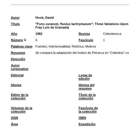
Autor
Hook, David
Título
"Fons curarum; fluvius lachrymarum": Three Variations Upon
Fray Luis de Granada)
Año
1982
Revista
Celestinesca
Número
6
Fascículo
1
Palabras clave
Fuentes
;
Intertextualidad
;
Retórica
;
Motivos
Resumen
Se compara la adaptación del motivo de Petrarca en “Celestina” con
Dirección
Autor
corporativo
Editorial
Lugar de
edición
Idioma
Idioma del
resumen
Editor de la
Título de la
colección
colección
Volumen de la
Fascículo de
colección
la colección
ISSN
ISBN
Área
Expedición