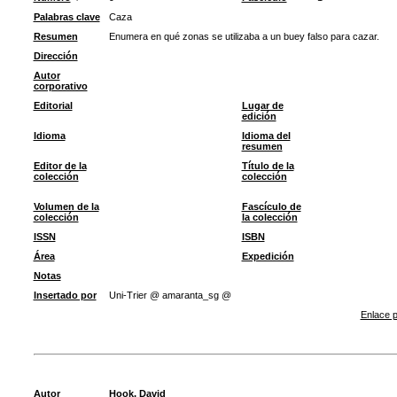
Palabras clave
Caza
Resumen
Enumera en qué zonas se utilizaba a un buey falso para cazar.
Dirección
Autor
corporativo
Editorial
Lugar de
edición
Idioma
Idioma del
resumen
Editor de la
Título de la
colección
colección
Volumen de la
Fascículo de
colección
la colección
ISSN
ISBN
Área
Expedición
Notas
Insertado por
Uni-Trier @ amaranta_sg @
Enlace p
Autor
Hook, David