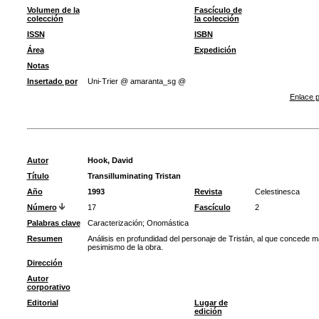
Volumen de la
Fascículo de
colección
la colección
ISSN
ISBN
Área
Expedición
Notas
Insertado por
Uni-Trier @ amaranta_sg @
Enlace p
Autor
Hook, David
Título
Transilluminating Tristan
Año
1993
Revista
Celestinesca
Número
17
Fascículo
2
Palabras clave
Caracterización
;
Onomástica
Resumen
Análisis en profundidad del personaje de Tristán, al que concede ma
pesimismo de la obra.
Dirección
Autor
corporativo
Editorial
Lugar de
edición