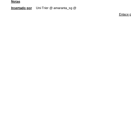
Notas
Insertado por
Uni-Trier @ amaranta_sg @
Enlace p