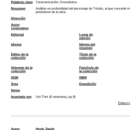
Palabras clave
Caracterización
;
Onomástica
Resumen
Análisis en profundidad del personaje de Tristán, al que concede ma
pesimismo de la obra.
Dirección
Autor
corporativo
Editorial
Lugar de
edición
Idioma
Idioma del
resumen
Editor de la
Título de la
colección
colección
Volumen de la
Fascículo de
colección
la colección
ISSN
ISBN
Área
Expedición
Notas
Insertado por
Uni-Trier @ amaranta_sg @
Enlace p
Autor
Hook, David