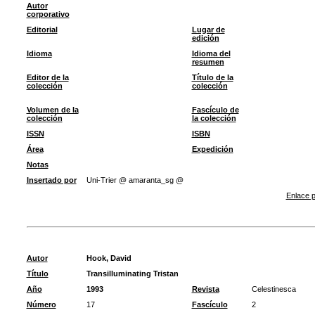
Autor
corporativo
Editorial
Lugar de
edición
Idioma
Idioma del
resumen
Editor de la
Título de la
colección
colección
Volumen de la
Fascículo de
colección
la colección
ISSN
ISBN
Área
Expedición
Notas
Insertado por
Uni-Trier @ amaranta_sg @
Enlace p
Autor
Hook, David
Título
Transilluminating Tristan
Año
1993
Revista
Celestinesca
Número
17
Fascículo
2