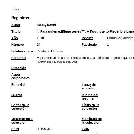
Inicio
Registros
Autor
Hook, David
Título
"¿Para quién edifiqué torres?": A Footnote to Pleberio's Lam
Año
1978
Revista
Forum for Modern
Número
14
Fascículo
1
Palabras clave
Planto de Pleberio
Resumen
El planto final es una reflexión sobre la acción que se prolonga has
nuevo significado a sus ojos.
Dirección
Autor
corporativo
Editorial
Lugar de
edición
Idioma
Idioma del
resumen
Editor de la
Título de la
colección
colección
Volumen de la
Fascículo de
colección
la colección
ISSN
00158518
ISBN