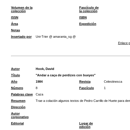
Volumen de la
Fascículo de
colección
la colección
ISSN
ISBN
Área
Expedición
Notas
Insertado por
Uni-Trier @ amaranta_sg @
Enlace p
Autor
Hook, David
Título
"Andar a caça de perdizes con bueyes"
Año
1984
Revista
Celestinesca
Número
8
Fascículo
1
Palabras clave
Caza
Resumen
Trae a colación algunos textos de Pedro Carrillo de Huete para dem
Dirección
Autor
corporativo
Editorial
Lugar de
edición