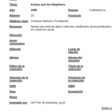
Título
Areúsa and the Neighbors
Año
1999
Revista
Celestinesca
Número
23
Fascículo
Palabras clave
Contexto histórico
;
Prostitución
Resumen
Aporta una serie de datos sobre las condiciones de la prostitución 
su comercio carnal.
Dirección
Autor
corporativo
Editorial
Lugar de
edición
Idioma
Idioma del
resumen
Editor de la
Título de la
colección
colección
Volumen de la
Fascículo de
colección
la colección
ISSN
ISBN
Área
Expedición
Notas
Insertado por
Uni-Trier @ amaranta_sg @
Enlace p