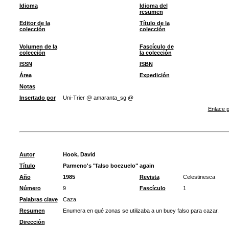
Idioma
Idioma del
resumen
Editor de la
Título de la
colección
colección
Volumen de la
Fascículo de
colección
la colección
ISSN
ISBN
Área
Expedición
Notas
Insertado por
Uni-Trier @ amaranta_sg @
Enlace p
Autor
Hook, David
Título
Parmeno's "falso boezuelo" again
Año
1985
Revista
Celestinesca
Número
9
Fascículo
1
Palabras clave
Caza
Resumen
Enumera en qué zonas se utilizaba a un buey falso para cazar.
Dirección