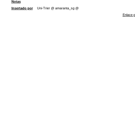
Notas
Insertado por
Uni-Trier @ amaranta_sg @
Enlace p