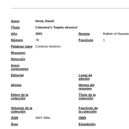
Autor
Hook, David
Título
Celestina's 'frayles devotos'
Año
2001
Revista
Bulletin of Hispani
Número
78
Fascículo
1
Palabras clave
Contexto histórico
Resumen
Dirección
Autor
corporativo
Editorial
Lugar de
edición
Idioma
Idioma del
resumen
Editor de la
Título de la
colección
colección
Volumen de la
Fascículo de
colección
la colección
ISSN
0007-490x
ISBN
Área
Expedición