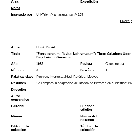
Área
Expedición
Notas
Insertado por
Uni-Trier @ amaranta_sg @ 105
Enlace p
Autor
Hook, David
Título
"Fons curarum; fluvius lachrymarum": Three Variations Upon
Fray Luis de Granada)
Año
1982
Revista
Celestinesca
Número
6
Fascículo
1
Palabras clave
Fuentes
;
Intertextualidad
;
Retórica
;
Motivos
Resumen
Se compara la adaptación del motivo de Petrarca en “Celestina” con
Dirección
Autor
corporativo
Editorial
Lugar de
edición
Idioma
Idioma del
resumen
Editor de la
Título de la
colección
colección