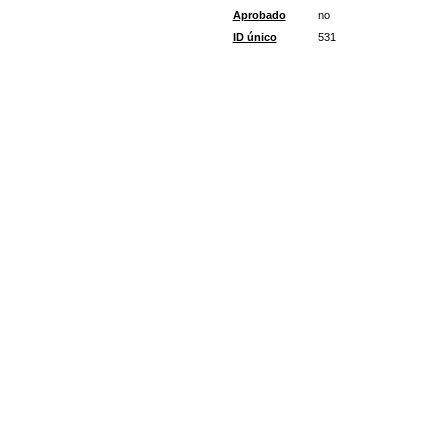
Aprobado
no
ID único
531