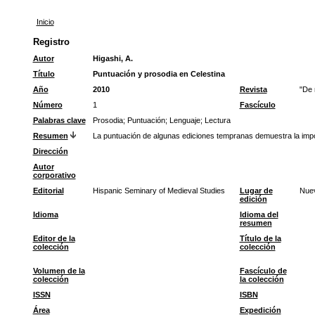
Inicio
Registro
Autor
Higashi, A.
Título
Puntuación y prosodia en Celestina
Año
2010
Revista
"De 
Número
1
Fascículo
Palabras clave
Prosodia
;
Puntuación
;
Lenguaje
;
Lectura
Resumen
La puntuación de algunas ediciones tempranas demuestra la import
Dirección
Autor
corporativo
Editorial
Hispanic Seminary of Medieval Studies
Lugar de
Nue
edición
Idioma
Idioma del
resumen
Editor de la
Título de la
colección
colección
Volumen de la
Fascículo de
colección
la colección
ISSN
ISBN
Área
Expedición