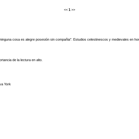
<<
1
>>
ninguna cosa es alegre posesión sin compañia". Estudios celestinescos y medievales en h
ancia de la lectura en alto.
va York