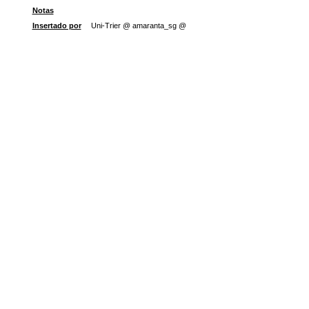
Notas
Insertado por
Uni-Trier @ amaranta_sg @