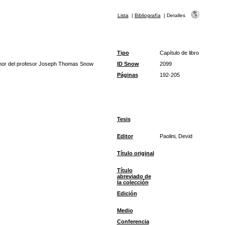
Lista
|
Bibliografía
|
Detalles
Tipo
Capítulo de libro
onor del profesor Joseph Thomas Snow
ID Snow
2099
Páginas
192-205
Tesis
Editor
Paolini, Devid
Título original
Título
abreviado de
la colección
Edición
Medio
Conferencia