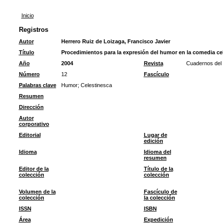
Inicio
Registros
Autor
Herrero Ruiz de Loizaga, Francisco Javier
Título
Procedimientos para la expresión del humor en la comedia ce
Año
2004
Revista
Cuadernos de
Número
12
Fascículo
Palabras clave
Humor
;
Celestinesca
Resumen
Dirección
Autor
corporativo
Editorial
Lugar de
edición
Idioma
Idioma del
resumen
Editor de la
Título de la
colección
colección
Volumen de la
Fascículo de
colección
la colección
ISSN
ISBN
Área
Expedición