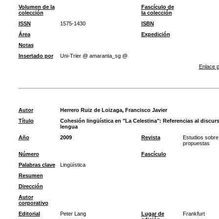
Volumen de la
Fascículo de
colección
la colección
ISSN
1575-1430
ISBN
Área
Expedición
Notas
Insertado por
Uni-Trier @ amaranta_sg @
Enlace p
Autor
Herrero Ruiz de Loizaga, Francisco Javier
Título
Cohesión lingüística en "La Celestina": Referencias al discu
lengua
Año
2009
Revista
Estudios sobre
propuestas
Número
Fascículo
Palabras clave
Lingüística
Resumen
Dirección
Autor
corporativo
Editorial
Peter Lang
Lugar de
Frankfurt