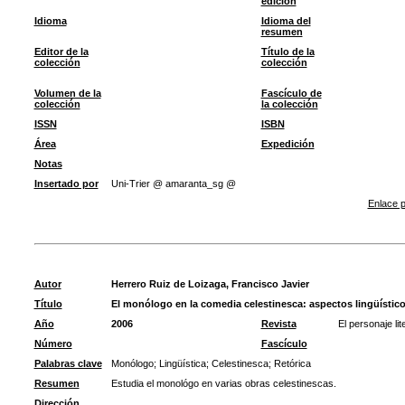
edición
Idioma
Idioma del
resumen
Editor de la
Título de la
colección
colección
Volumen de la
Fascículo de
colección
la colección
ISSN
ISBN
Área
Expedición
Notas
Insertado por
Uni-Trier @ amaranta_sg @
Enlace p
Autor
Herrero Ruiz de Loizaga, Francisco Javier
Título
El monólogo en la comedia celestinesca: aspectos lingüístico
Año
2006
Revista
El personaje lit
Número
Fascículo
Palabras clave
Monólogo
;
Lingüística
;
Celestinesca
;
Retórica
Resumen
Estudia el monológo en varias obras celestinescas.
Dirección