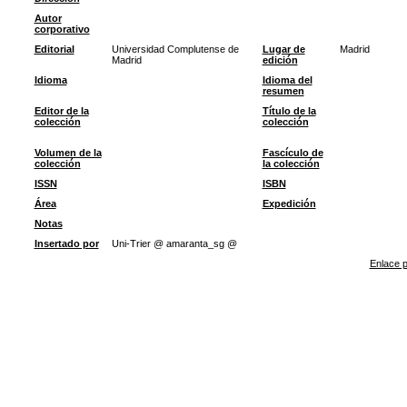
Autor
corporativo
Editorial
Universidad Complutense de
Lugar de
Madrid
Madrid
edición
Idioma
Idioma del
resumen
Editor de la
Título de la
colección
colección
Volumen de la
Fascículo de
colección
la colección
ISSN
ISBN
Área
Expedición
Notas
Insertado por
Uni-Trier @ amaranta_sg @
Enlace p