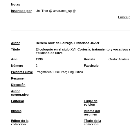
Notas
Insertado por
Uni-Trier @ amaranta_sg @
Enlace p
Autor
Herrero Ruiz de Loizaga, Francisco Javier
Título
El coloquio en el siglo XVI: Cortesía, tratamiento y vocativos
Feliciano de Silva
Año
1999
Revista
Oralia: Análisi
Número
2
Fascículo
Palabras clave
Pragmática
;
Discurso
;
Lingüística
Resumen
Dirección
Autor
corporativo
Editorial
Lugar de
edición
Idioma
Idioma del
resumen
Editor de la
Título de la
colección
colección