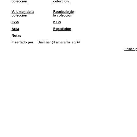
colección
colección
Volumen de la
Fascículo de
colección
la colección
ISSN
ISBN
Área
Expedición
Notas
Insertado por
Uni-Trier @ amaranta_sg @
Enlace p