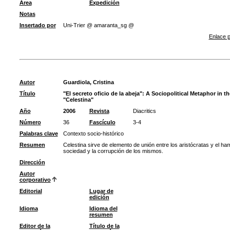
Área
Expedición
Notas
Insertado por
Uni-Trier @ amaranta_sg @
Enlace p
Autor
Guardiola, Cristina
Título
"El secreto oficio de la abeja": A Sociopolitical Metaphor in th
"Celestina"
Año
2006
Revista
Diacritics
Número
36
Fascículo
3-4
Palabras clave
Contexto socio-histórico
Resumen
Celestina sirve de elemento de unión entre los aristócratas y el ha
sociedad y la corrupción de los mismos.
Dirección
Autor
corporativo
Editorial
Lugar de
edición
Idioma
Idioma del
resumen
Editor de la
Título de la