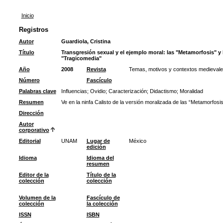
Inicio
Registros
Autor
Guardiola, Cristina
Título
Transgresión sexual y el ejemplo moral: las "Metamorfosis" y 
"Tragicomedia"
Año
2008
Revista
Temas, motivos y contextos medieval
Número
Fascículo
Palabras clave
Influencias
;
Ovidio
;
Caracterización
;
Didactismo
;
Moralidad
Resumen
Ve en la ninfa Calisto de la versión moralizada de las “Metamorfosi
Dirección
Autor
corporativo
Editorial
UNAM
Lugar de
México
edición
Idioma
Idioma del
resumen
Editor de la
Título de la
colección
colección
Volumen de la
Fascículo de
colección
la colección
ISSN
ISBN