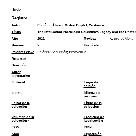
Inicio
Registro
Autor
Ramírez, Álvaro
;
Gislon Dopfel, Costanza
Título
The Intellectual Procuress: Celestina's Legacy and the Rhetor
Año
2021
Revista
Avisos de Viena
Número
2
Fascículo
Palabras clave
Retórica
;
Seducción
;
Pervivencia
Resumen
Dirección
Autor
corporativo
Editorial
Lugar de
edición
Idioma
Idioma del
resumen
Editor de la
Título de la
colección
colección
Volumen de la
Fascículo de
colección
la colección
ISSN
ISBN
Área
Expedición