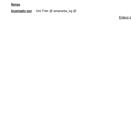
Notas
Insertado por
Uni-Trier @ amaranta_sg @
Enlace p