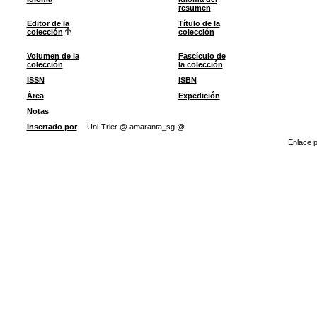
resumen
Editor de la
Título de la
colección
colección
Volumen de la
Fascículo de
colección
la colección
ISSN
ISBN
Área
Expedición
Notas
Insertado por
Uni-Trier @ amaranta_sg @
Enlace p