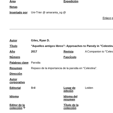
Área
Expedición
Notas
Insertado por
Uni-Trier @ amaranta_sg @
Enlace p
Autor
Giles, Ryan D.
Título
"Aquellos antigos libros": Approaches to Parody in "Celestin
Año
2017
Revista
A Companion to "Celes
Número
Fascículo
Palabras clave
Parodia
Resumen
Repaso de la importancia de la parodia en “Celestina”.
Dirección
Autor
corporativo
Editorial
Brill
Lugar de
Leiden
edición
Idioma
Idioma del
resumen
Editor de la
Título de la
colección
colección