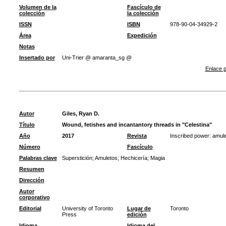
Volumen de la
Fascículo de
colección
la colección
ISSN
ISBN
978-90-04-34929-2
Área
Expedición
Notas
Insertado por
Uni-Trier @ amaranta_sg @
Enlace p
Autor
Giles, Ryan D.
Título
Wound, fetishes and incantantory threads in "Celestina"
Año
2017
Revista
Inscribed power: amulet
Número
Fascículo
Palabras clave
Superstición
;
Amuletos
;
Hechicería
;
Magia
Resumen
Dirección
Autor
corporativo
Editorial
University of Toronto
Lugar de
Toronto
Press
edición
Idioma
Idioma del