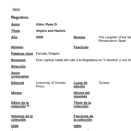
Inicio
Registros
Autor
Giles, Ryan D.
Título
Virgins and Harlots
Año
2009
Revista
The Laughter of the Sa
Renaissance Spain
Número
Fascículo
Palabras clave
Parodia
;
Religión
Resumen
Este capítulo habla del culto a la Magdalena en “Celestina” y sus i
Dirección
Autor
corporativo
Editorial
University of Toronto
Lugar de
Toronto
Press
edición
Idioma
Idioma del
resumen
Editor de la
Título de la
colección
colección
Volumen de la
Fascículo de
colección
la colección
ISSN
ISBN