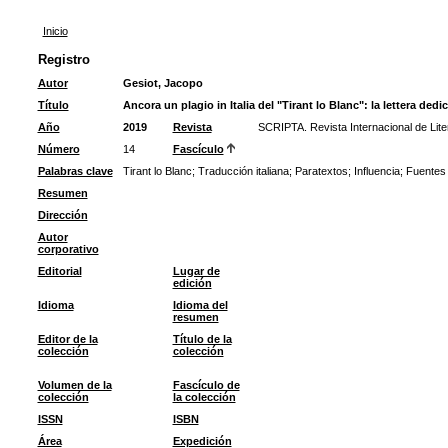
Inicio
Registro
Autor
Gesiot, Jacopo
Título
Ancora un plagio in Italia del "Tirant lo Blanc": la lettera ded
Año
2019
Revista
SCRIPTA. Revista Internacional de Lite
Número
14
Fascículo
Palabras clave
Tirant lo Blanc
;
Traducción italiana
;
Paratextos
;
Influencia
;
Fuentes
Resumen
Dirección
Autor
corporativo
Editorial
Lugar de
edición
Idioma
Idioma del
resumen
Editor de la
Título de la
colección
colección
Volumen de la
Fascículo de
colección
la colección
ISSN
ISBN
Área
Expedición