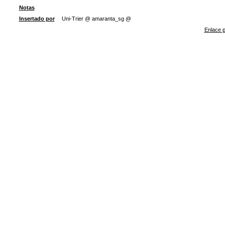
Notas
Insertado por
Uni-Trier @ amaranta_sg @
Enlace p