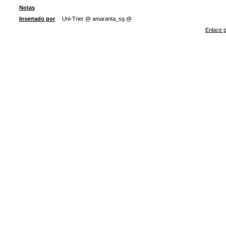
Notas
Insertado por
Uni-Trier @ amaranta_sg @
Enlace p