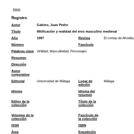
Inicio
Registro
Autor
Gabino, Juan Pedro
Título
Mitificación y realidad del eros masculino medieval
Año
1997
Revista
El cortejo de Afrodit
Número
Fascículo
Palabras clave
Virilidad
;
Masculinidad
;
Personajes
Resumen
Dirección
Autor
corporativo
Editorial
Universidad de Málaga
Lugar de
Málaga
edición
Idioma
Idioma del
resumen
Editor de la
Título de la
colección
colección
Volumen de la
Fascículo de
colección
la colección
ISSN
ISBN
Área
Expedición