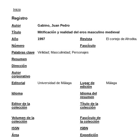
Inicio
Registro
Autor
Gabino, Juan Pedro
Título
Mitificación y realidad del eros masculino medieval
Año
1997
Revista
El cortejo de Afrodit
Número
Fascículo
Palabras clave
Virilidad
;
Masculinidad
;
Personajes
Resumen
Dirección
Autor
corporativo
Editorial
Universidad de Málaga
Lugar de
Málaga
edición
Idioma
Idioma del
resumen
Editor de la
Título de la
colección
colección
Volumen de la
Fascículo de
colección
la colección
ISSN
ISBN
Área
Expedición