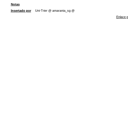
Notas
Insertado por
Uni-Trier @ amaranta_sg @
Enlace p