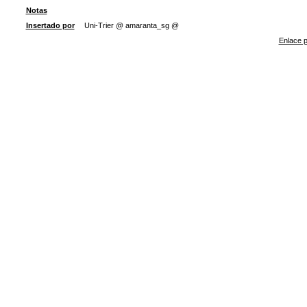
Notas
Insertado por
Uni-Trier @ amaranta_sg @
Enlace p