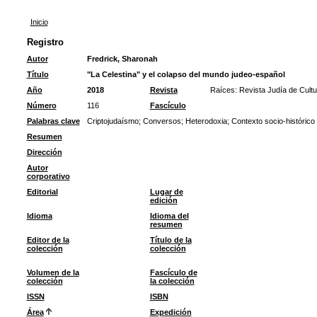
Inicio
Registro
Autor
Fredrick, Sharonah
Título
"La Celestina" y el colapso del mundo judeo-español
Año
2018
Revista
Raíces: Revista Judía de Cultu
Número
116
Fascículo
Palabras clave
Criptojudaísmo
;
Conversos
;
Heterodoxia
;
Contexto socio-histórico
Resumen
Dirección
Autor
corporativo
Editorial
Lugar de
edición
Idioma
Idioma del
resumen
Editor de la
Título de la
colección
colección
Volumen de la
Fascículo de
colección
la colección
ISSN
ISBN
Área
Expedición