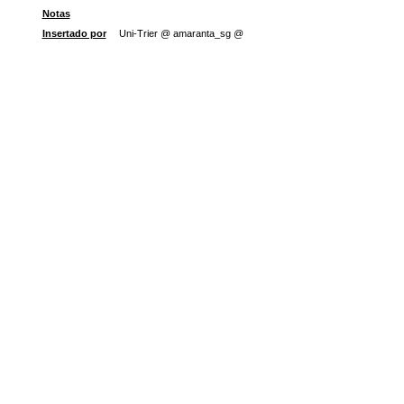
Notas
Insertado por
Uni-Trier @ amaranta_sg @