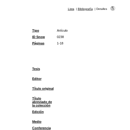
Lista
|
Bibliografía
|
Detalles
Tipo
Artículo
ID Snow
0238
Páginas
1-18
Tesis
Editor
Título original
Título
abreviado de
la colección
Edición
Medio
Conferencia