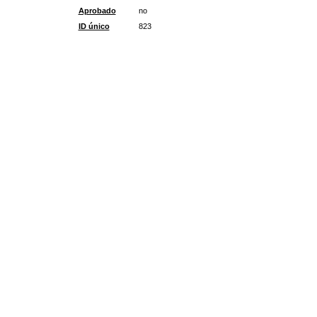
Aprobado
no
ID único
823