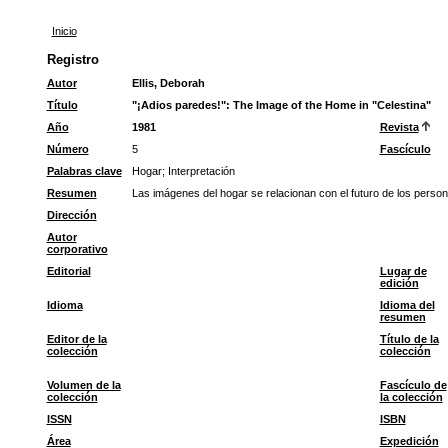
Inicio
Registro
Autor
Ellis, Deborah
Título
"¡Adios paredes!": The Image of the Home in "Celestina"
Año
1981
Revista
Número
5
Fascículo
Palabras clave
Hogar
;
Interpretación
Resumen
Las imágenes del hogar se relacionan con el futuro de los person
Dirección
Autor
corporativo
Editorial
Lugar de
edición
Idioma
Idioma del
resumen
Editor de la
Título de la
colección
colección
Volumen de la
Fascículo de
colección
la colección
ISSN
ISBN
Área
Expedición