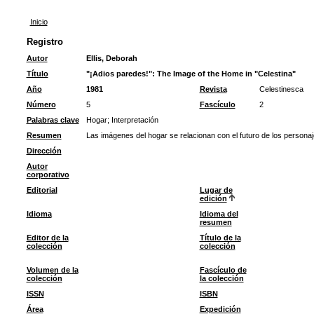
Inicio
Registro
Autor
Ellis, Deborah
Título
"¡Adios paredes!": The Image of the Home in "Celestina"
Año
1981
Revista
Celestinesca
Número
5
Fascículo
2
Palabras clave
Hogar
;
Interpretación
Resumen
Las imágenes del hogar se relacionan con el futuro de los personaj
Dirección
Autor
corporativo
Editorial
Lugar de
edición
Idioma
Idioma del
resumen
Editor de la
Título de la
colección
colección
Volumen de la
Fascículo de
colección
la colección
ISSN
ISBN
Área
Expedición