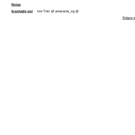
Notas
Insertado por
Uni-Trier @ amaranta_sg @
Enlace p