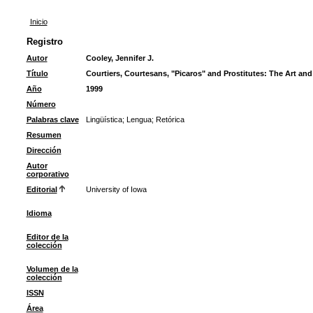
Inicio
Registro
Autor
Cooley, Jennifer J.
Título
Courtiers, Courtesans, "Picaros" and Prostitutes: The Art and 
Año
1999
Número
Palabras clave
Lingüística
;
Lengua
;
Retórica
Resumen
Dirección
Autor
corporativo
Editorial
University of Iowa
Idioma
Editor de la
colección
Volumen de la
colección
ISSN
Área