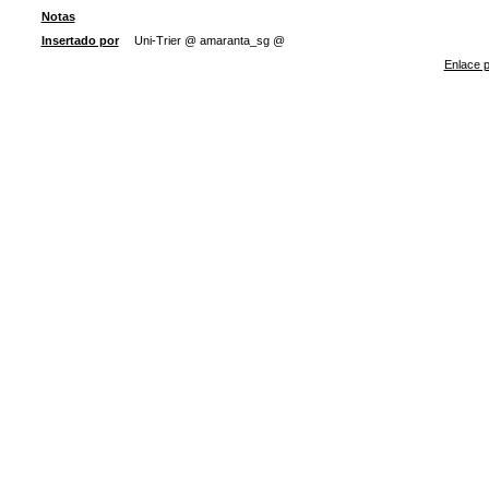
Notas
Insertado por
Uni-Trier @ amaranta_sg @
Enlace p