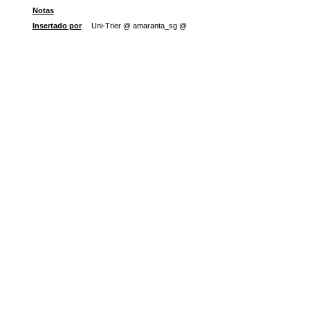
Notas
Insertado por
Uni-Trier @ amaranta_sg @