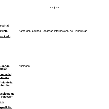
<<
1
>>
lestina?
evista
Actas del Segundo Congreso Internacional de Hispanistas
ascículo
ugar de
Nijmegen
dición
dioma del
esumen
ítulo de la
olección
ascículo de
a colección
SBN
xpedición