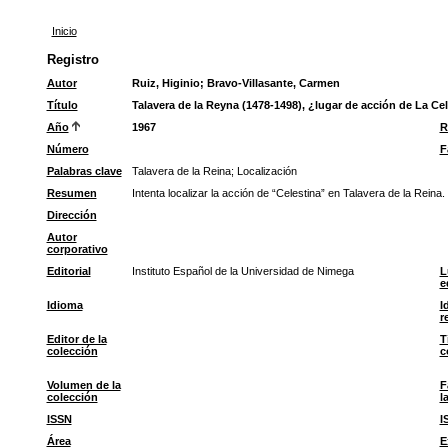
Inicio
Registro
Autor
Ruiz, Higinio
;
Bravo-Villasante, Carmen
Título
Talavera de la Reyna (1478-1498), ¿lugar de acción de La Ce
Año
1967
R
Número
F
Palabras clave
Talavera de la Reina
;
Localización
Resumen
Intenta localizar la acción de “Celestina” en Talavera de la Reina.
Dirección
Autor
corporativo
Editorial
Instituto Español de la Universidad de Nimega
L
e
Idioma
I
r
Editor de la
T
colección
c
Volumen de la
F
colección
l
ISSN
I
Área
E