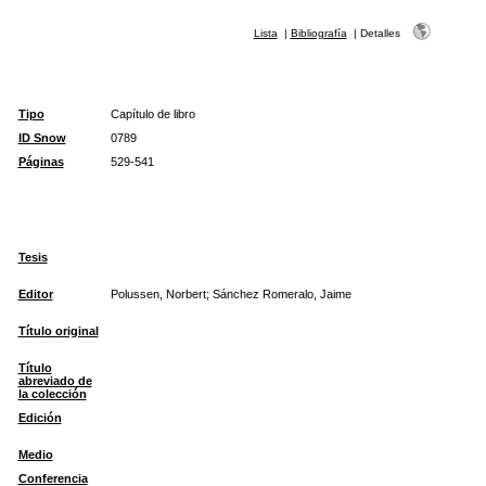
Lista
|
Bibliografía
|
Detalles
Tipo
Capítulo de libro
ID Snow
0789
Páginas
529-541
Tesis
Editor
Polussen, Norbert; Sánchez Romeralo, Jaime
Título original
Título
abreviado de
la colección
Edición
Medio
Conferencia