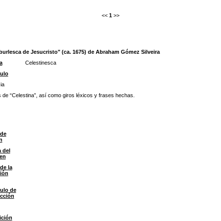
<<
1
>>
 burlesca de Jesucristo" (ca. 1675) de Abraham Gómez Silveira
a
Celestinesca
ulo
ia
 de “Celestina”, así como giros léxicos y frases hechas.
 de
n
 del
en
de la
ión
ulo de
ección
ición