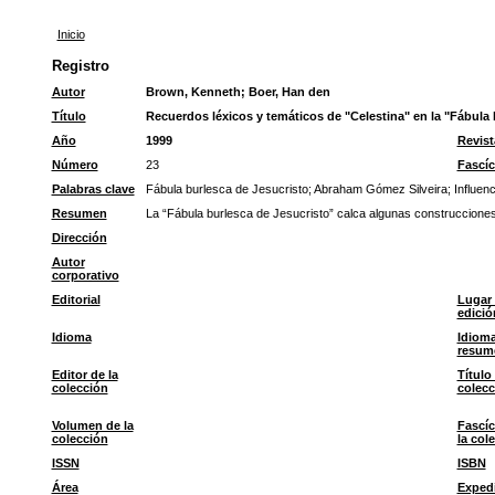
Inicio
Registro
Autor
Brown, Kenneth
;
Boer, Han den
Título
Recuerdos léxicos y temáticos de "Celestina" en la "Fábula
Año
1999
Revist
Número
23
Fascíc
Palabras clave
Fábula burlesca de Jesucristo
;
Abraham Gómez Silveira
;
Influenc
Resumen
La “Fábula burlesca de Jesucristo” calca algunas construcciones
Dirección
Autor
corporativo
Editorial
Lugar
edició
Idioma
Idioma
resum
Editor de la
Título 
colección
colecc
Volumen de la
Fascíc
colección
la col
ISSN
ISBN
Área
Exped