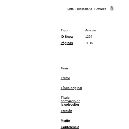
Lista
|
Bibliografía
|
Detalles
Tipo
Artículo
ID Snow
1224
Páginas
11-15
Tesis
Editor
Título original
Título
abreviado de
la colección
Edición
Medio
Conferencia