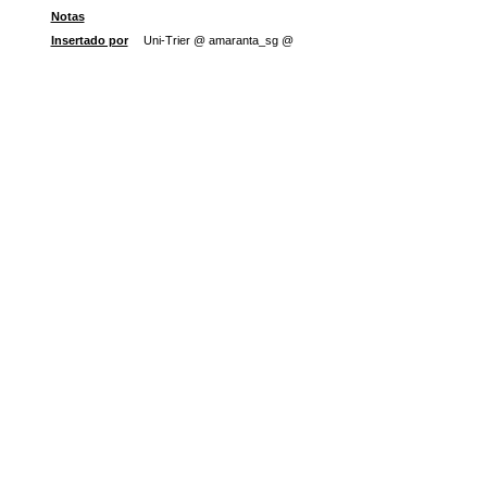
Notas
Insertado por
Uni-Trier @ amaranta_sg @