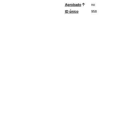
Aprobado
no
ID único
958