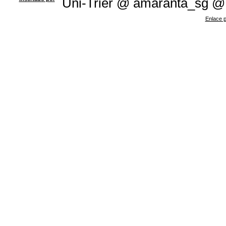
Uni-Trier @ amaranta_sg @
Enlace p