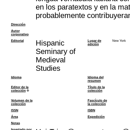
en los paratextos y en la ma
probablemente contribuyeran 
Dirección
Autor
corporativo
Editorial
Hispanic
Lugar de
New York
edición
Seminary of
Medieval
Studies
Idioma
Idioma del
resumen
Editor de la
Título de la
colección
colección
Volumen de la
Fascículo de
colección
la colección
ISSN
ISBN
Área
Expedición
Notas
Insertado por