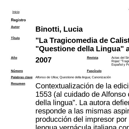
Inicio
Registro
Autor
Binotti, Lucia
Título
"La Tragicomedia de Calis
"Questione della Lingua" 
Año
2007
Revista
Actas del Si
Rojas' 'Trag
Español y Po
Número
Fascículo
Palabras clave
Alfonso de Ulloa
;
Questione della lingua
;
Canonización
Resumen
Contextualización de la edici
1553 (al cuidado de Alfonso 
della lingua”. La autora defi
responde a las mismas aspira
producción del impresor por
lengua vernácula italiana co