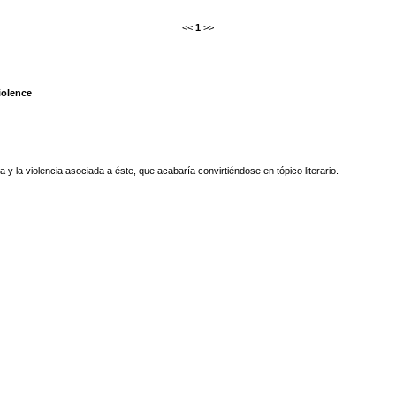
<<
1
>>
iolence
a y la violencia asociada a éste, que acabaría convirtiéndose en tópico literario.