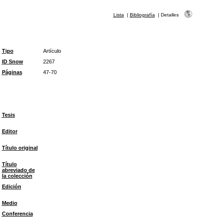
Lista
|
Bibliografía
|
Detalles
Tipo
Artículo
ID Snow
2267
Páginas
47-70
Tesis
Editor
Título original
Título
abreviado de
la colección
Edición
Medio
Conferencia