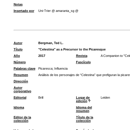
Notas
Insertado por
Uni-Trier @ amaranta_sg @
Autor
Bergman, Ted L.
Título
"Celestina" as a Precursor to the Picaresque
Año
2017
Revista
A Companion to "Cel
Número
Fascículo
Palabras clave
Picaresca
;
Influencia
Resumen
Análisis de los personajes de “Celestina” que prefiguran la picare
Dirección
Autor
corporativo
Editorial
Brill
Lugar de
Leiden
edición
Idioma
Idioma del
resumen
Editor de la
Título de la
colección
colección