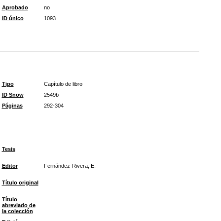
Aprobado
no
ID único
1093
Tipo
Capítulo de libro
ID Snow
2549b
Páginas
292-304
Tesis
Editor
Fernández-Rivera, E.
Título original
Título
abreviado de
la colección