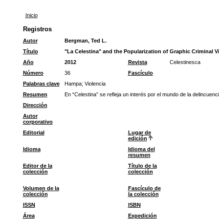
Inicio
Registros
Autor
Bergman, Ted L.
Título
"La Celestina" and the Popularization of Graphic Criminal V
Año
2012
Revista
Celestinesca
Número
36
Fascículo
Palabras clave
Hampa
;
Violencia
Resumen
En “Celestina” se refleja un interés por el mundo de la delincuenci
Dirección
Autor
corporativo
Editorial
Lugar de
edición
Idioma
Idioma del
resumen
Editor de la
Título de la
colección
colección
Volumen de la
Fascículo de
colección
la colección
ISSN
ISBN
Área
Expedición