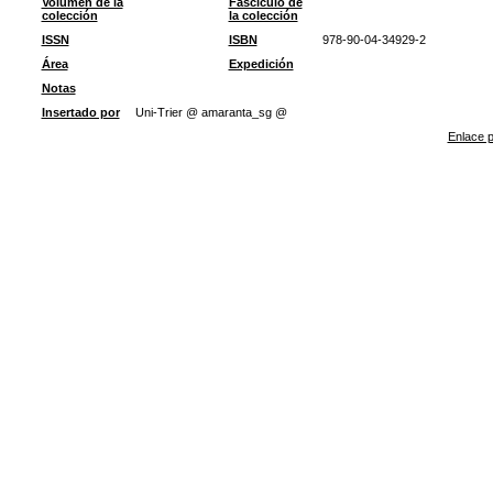
Volumen de la
Fascículo de
colección
la colección
ISSN
ISBN
978-90-04-34929-2
Área
Expedición
Notas
Insertado por
Uni-Trier @ amaranta_sg @
Enlace p