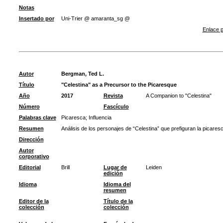
Notas
Insertado por
Uni-Trier @ amaranta_sg @
Enlace p
Autor
Bergman, Ted L.
Título
"Celestina" as a Precursor to the Picaresque
Año
2017
Revista
A Companion to "Celestina"
Número
Fascículo
Palabras clave
Picaresca
;
Influencia
Resumen
Análisis de los personajes de “Celestina” que prefiguran la picaresc
Dirección
Autor
corporativo
Editorial
Brill
Lugar de
Leiden
edición
Idioma
Idioma del
resumen
Editor de la
Título de la
colección
colección