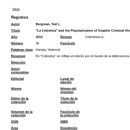
Inicio
Registros
Autor
Bergman, Ted L.
Título
"La Celestina" and the Popularization of Graphic Criminal Vio
Año
2012
Revista
Celestinesca
Número
36
Fascículo
Palabras clave
Hampa
;
Violencia
Resumen
En “Celestina” se refleja un interés por el mundo de la delincuencia 
Dirección
Autor
corporativo
Editorial
Lugar de
edición
Idioma
Idioma del
resumen
Editor de la
Título de la
colección
colección
Volumen de la
Fascículo de
colección
la colección
ISSN
ISBN
Área
Expedición