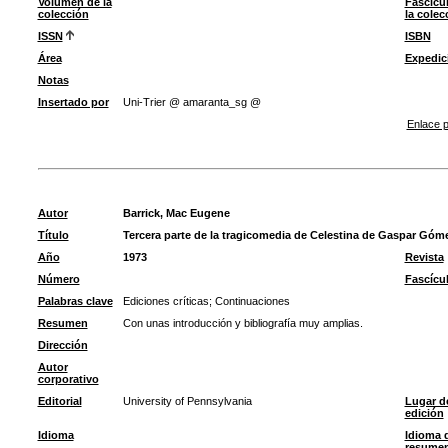
Volumen de la
Fascícu
colección
la colec
ISSN
ISBN
Área
Expedic
Notas
Insertado por
Uni-Trier @ amaranta_sg @
Enlace p
Autor
Barrick, Mac Eugene
Título
Tercera parte de la tragicomedia de Celestina de Gaspar Góm
Año
1973
Revista
Número
Fascícu
Palabras clave
Ediciones críticas
;
Continuaciones
Resumen
Con unas introducción y bibliografía muy amplias.
Dirección
Autor
corporativo
Editorial
University of Pennsylvania
Lugar d
edición
Idioma
Idioma 
resume