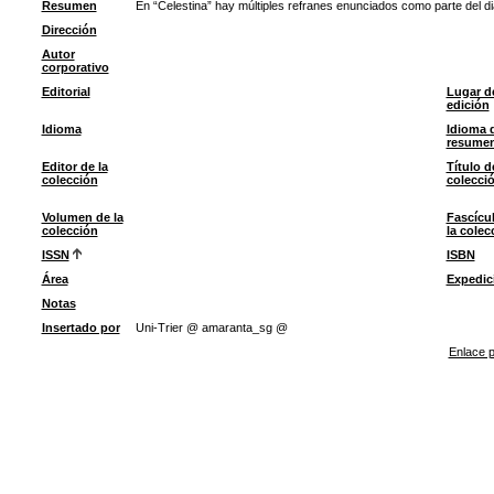
Resumen
En “Celestina” hay múltiples refranes enunciados como parte del d
Dirección
Autor
corporativo
Editorial
Lugar d
edición
Idioma
Idioma 
resume
Editor de la
Título d
colección
colecci
Volumen de la
Fascícu
colección
la colec
ISSN
ISBN
Área
Expedic
Notas
Insertado por
Uni-Trier @ amaranta_sg @
Enlace p