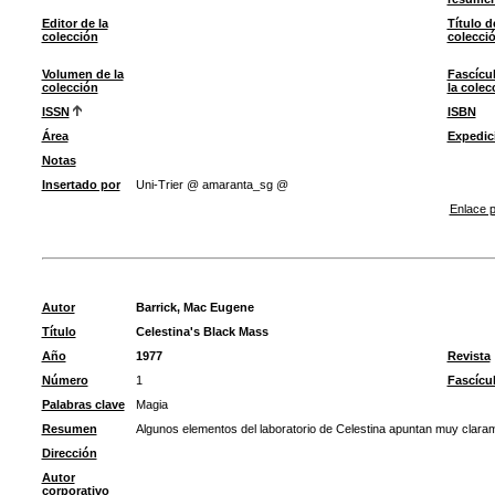
Editor de la
Título d
colección
colecci
Volumen de la
Fascícu
colección
la colec
ISSN
ISBN
Área
Expedic
Notas
Insertado por
Uni-Trier @ amaranta_sg @
Enlace p
Autor
Barrick, Mac Eugene
Título
Celestina's Black Mass
Año
1977
Revista
Número
1
Fascícu
Palabras clave
Magia
Resumen
Algunos elementos del laboratorio de Celestina apuntan muy claram
Dirección
Autor
corporativo