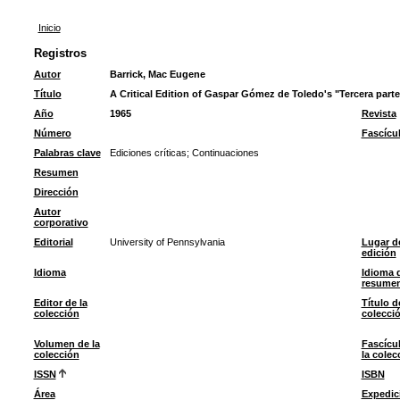
Inicio
Registros
Autor
Barrick, Mac Eugene
Título
A Critical Edition of Gaspar Gómez de Toledo's "Tercera parte
Año
1965
Revista
Número
Fascícu
Palabras clave
Ediciones críticas
;
Continuaciones
Resumen
Dirección
Autor
corporativo
Editorial
University of Pennsylvania
Lugar d
edición
Idioma
Idioma 
resume
Editor de la
Título d
colección
colecci
Volumen de la
Fascícu
colección
la colec
ISSN
ISBN
Área
Expedic