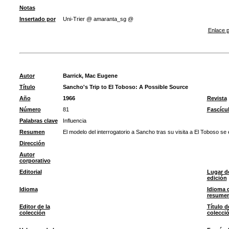
Notas
Insertado por
Uni-Trier @ amaranta_sg @
Enlace p
Autor
Barrick, Mac Eugene
Título
Sancho's Trip to El Toboso: A Possible Source
Año
1966
Revista
Número
81
Fascícu
Palabras clave
Influencia
Resumen
El modelo del interrogatorio a Sancho tras su visita a El Toboso se
Dirección
Autor
corporativo
Editorial
Lugar d
edición
Idioma
Idioma 
resume
Editor de la
Título d
colección
colecci