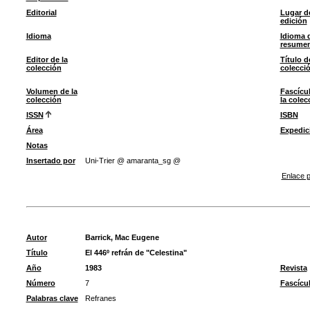
Editorial
Lugar d
edición
Idioma
Idioma 
resume
Editor de la
Título d
colección
colecci
Volumen de la
Fascícu
colección
la colec
ISSN
ISBN
Área
Expedic
Notas
Insertado por
Uni-Trier @ amaranta_sg @
Enlace p
Autor
Barrick, Mac Eugene
Título
El 446º refrán de "Celestina"
Año
1983
Revista
Número
7
Fascícu
Palabras clave
Refranes