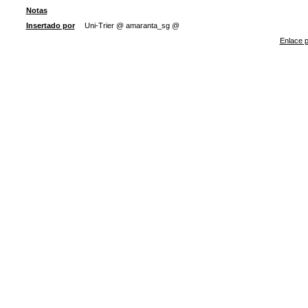
Notas
Insertado por
Uni-Trier @ amaranta_sg @
Enlace p