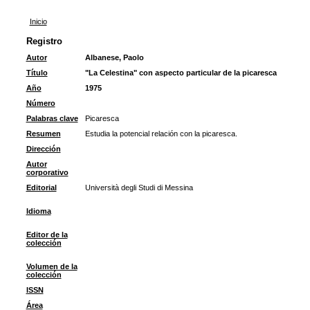
Inicio
Registro
Autor
Albanese, Paolo
Título
"La Celestina" con aspecto particular de la picaresca
Año
1975
Número
Palabras clave
Picaresca
Resumen
Estudia la potencial relación con la picaresca.
Dirección
Autor
corporativo
Editorial
Università degli Studi di Messina
Idioma
Editor de la
colección
Volumen de la
colección
ISSN
Área