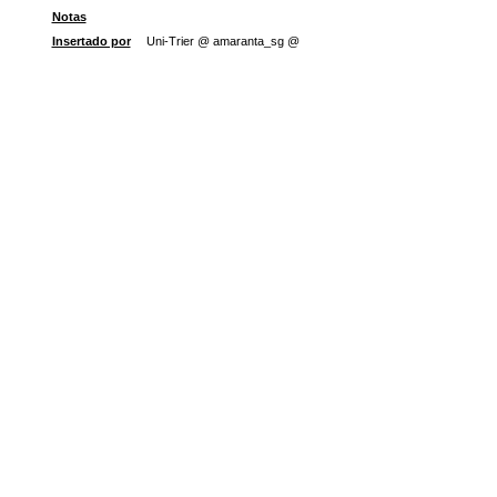
Notas
Insertado por
Uni-Trier @ amaranta_sg @