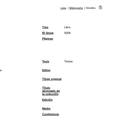
Lista
|
Bibliografía
|
Detalles
Tipo
Libro
ID Snow
0008
Páginas
Tesis
Tesina
a
Editor
Título original
Título
abreviado de
la colección
Edición
Medio
Conferencia