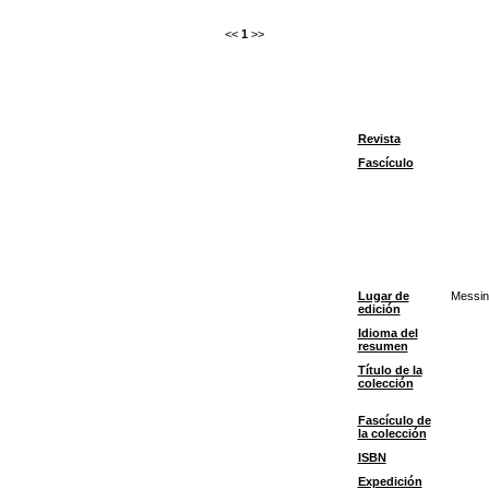
<<
1
>>
Revista
Fascículo
Lugar de
Messin
edición
Idioma del
resumen
Título de la
colección
Fascículo de
la colección
ISBN
Expedición