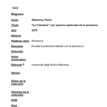
Inicio
Registro
Autor
Albanese, Paolo
Título
"La Celestina" con aspecto particular de la picaresca
Año
1975
Número
Palabras clave
Picaresca
Resumen
Estudia la potencial relación con la picaresca.
Dirección
Autor
corporativo
Editorial
Università degli Studi di Messina
Idioma
Editor de la
colección
Volumen de la
colección
ISSN
Área