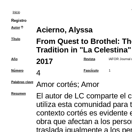
Inicio
Registro
Autor
Acierno, Alyssa
Título
From Quest to Brothel: Th
Tradition in "La Celestina"
Año
2017
Revista
IAFOR Journal o
Número
4
Fascículo
1
Palabras clave
Amor cortés
;
Amor
Resumen
El autor de LC comparte el c
utiliza esta comunidad para t
contexto cortés es evidente e
obra que afectan a los perso
traslada igualmente a los pe