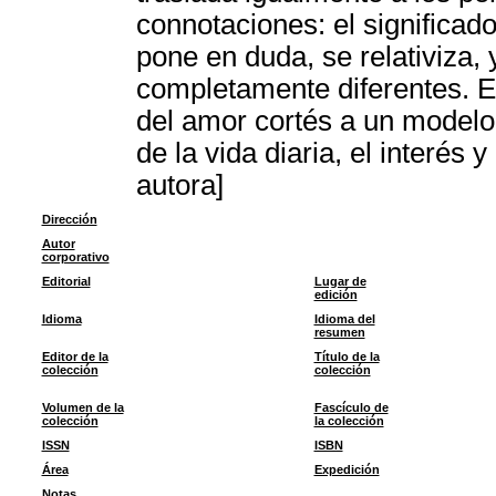
connotaciones: el significado
pone en duda, se relativiza,
completamente diferentes. E
del amor cortés a un modelo
de la vida diaria, el interés
autora]
Dirección
Autor
corporativo
Editorial
Lugar de
edición
Idioma
Idioma del
resumen
Editor de la
Título de la
colección
colección
Volumen de la
Fascículo de
colección
la colección
ISSN
ISBN
Área
Expedición
Notas