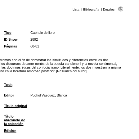
Lista
|
Bibliografía
|
Detalles
Tipo
Capítulo de libro
ID Snow
2892
Páginas
60-81
remos con el fin de demostrar las similitudes y diferencias entre los dos
los discursos de amor cortés de la poesía cancioneril y la novela sentimental,
las doctrinas éticas del confucianismo. Literalmente, los dos muestran la misma
no en la literatura amorosa posterior. [Resumen del autor]
Tesis
Editor
Puchol Vázquez, Blanca
Título original
Título
abreviado de
la colección
Edición