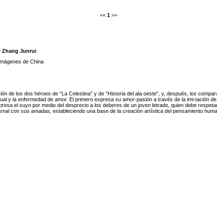
<<
1
>>
y Zhang Junrui
imágenes de China
ión de los dos héroes de “La Celestina” y de “Historia del ala oeste”, y, después, los compara
ual y la enfermedad de amor. El primero expresa su amor-pasión a través de la imi-tación de 
esa el suyo por medio del desprecio a los deberes de un joven letrado, quien debe respetar 
 carnal con sus amadas, estableciendo una base de la creación artística del pensamiento huma