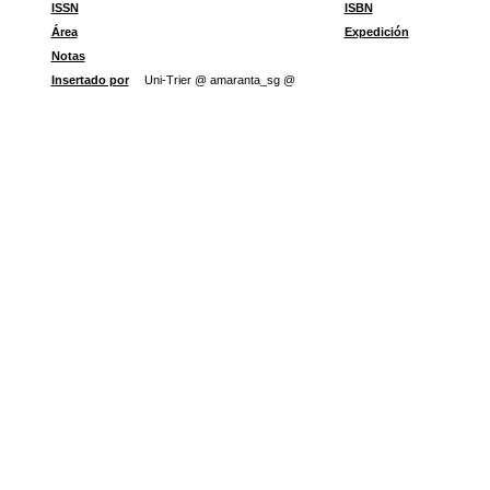
ISSN
ISBN
Área
Expedición
Notas
Insertado por
Uni-Trier @ amaranta_sg @