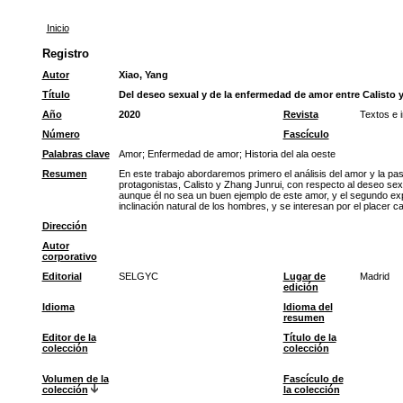
Inicio
Registro
Autor
Xiao, Yang
Título
Del deseo sexual y de la enfermedad de amor entre Calisto 
Año
2020
Revista
Textos e 
Número
Fascículo
Palabras clave
Amor
;
Enfermedad de amor
;
Historia del ala oeste
Resumen
En este trabajo abordaremos primero el análisis del amor y la pas
protagonistas, Calisto y Zhang Junrui, con respecto al deseo sex
aunque él no sea un buen ejemplo de este amor, y el segundo expr
inclinación natural de los hombres, y se interesan por el placer
Dirección
Autor
corporativo
Editorial
SELGYC
Lugar de
Madrid
edición
Idioma
Idioma del
resumen
Editor de la
Título de la
colección
colección
Volumen de la
Fascículo de
colección
la colección