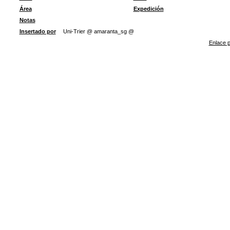
Área
Expedición
Notas
Insertado por
Uni-Trier @ amaranta_sg @
Enlace p