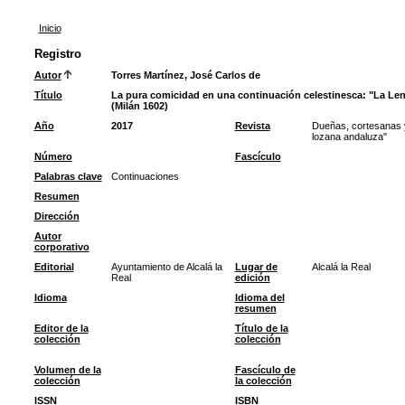
Inicio
Registro
Autor
Torres Martínez, José Carlos de
Título
La pura comicidad en una continuación celestinesca: "La Len
(Milán 1602)
Año
2017
Revista
Dueñas, cortesanas y
lozana andaluza"
Número
Fascículo
Palabras clave
Continuaciones
Resumen
Dirección
Autor
corporativo
Editorial
Ayuntamiento de Alcalá la
Lugar de
Alcalá la Real
Real
edición
Idioma
Idioma del
resumen
Editor de la
Título de la
colección
colección
Volumen de la
Fascículo de
colección
la colección
ISSN
ISBN