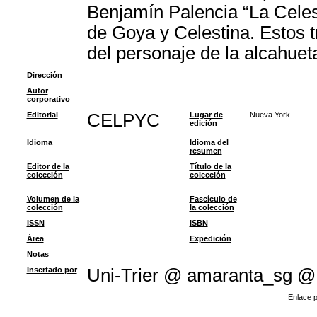
Benjamín Palencia “La Celest
de Goya y Celestina. Estos t
del personaje de la alcahueta 
Dirección
Autor
corporativo
Editorial
CELPYC
Lugar de
Nueva York
edición
Idioma
Idioma del
resumen
Editor de la
Título de la
colección
colección
Volumen de la
Fascículo de
colección
la colección
ISSN
ISBN
Área
Expedición
Notas
Insertado por
Uni-Trier @ amaranta_sg @
Enlace p