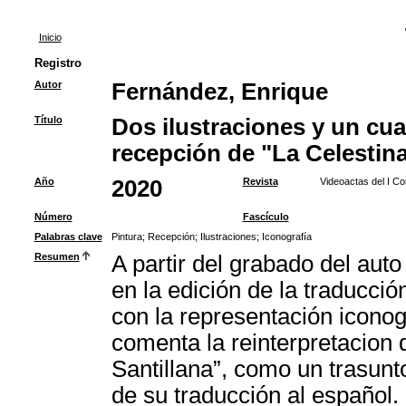
Inicio
Registro
Autor
Fernández, Enrique
Título
Dos ilustraciones y un cua
recepción de "La Celestin
Año
2020
Revista
Videoactas del I C
Número
Fascículo
Palabras clave
Pintura
;
Recepción
;
Ilustraciones
;
Iconografía
Resumen
A partir del grabado del auto
en la edición de la traducci
con la representación iconog
comenta la reinterpretacion d
Santillana”, como un trasunt
de su traducción al español.