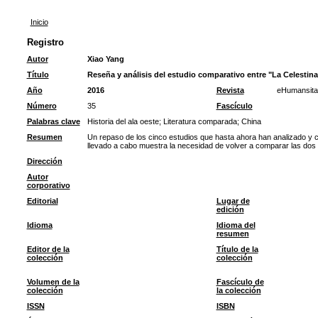
Inicio
Registro
Autor
Xiao Yang
Título
Reseña y análisis del estudio comparativo entre "La Celestina"
Año
2016
Revista
eHumansita
Número
35
Fascículo
Palabras clave
Historia del ala oeste
;
Literatura comparada
;
China
Resumen
Un repaso de los cinco estudios que hasta ahora han analizado y co
llevado a cabo muestra la necesidad de volver a comparar las dos
Dirección
Autor
corporativo
Editorial
Lugar de
edición
Idioma
Idioma del
resumen
Editor de la
Título de la
colección
colección
Volumen de la
Fascículo de
colección
la colección
ISSN
ISBN