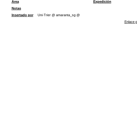
Área
Expedición
Notas
Insertado por
Uni-Trier @ amaranta_sg @
Enlace p