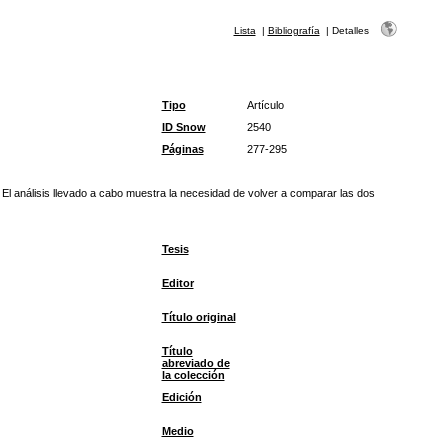
Lista
|
Bibliografía
|
Detalles
Tipo
Artículo
ID Snow
2540
Páginas
277-295
El análisis llevado a cabo muestra la necesidad de volver a comparar las dos
Tesis
Editor
Título original
Título
abreviado de
la colección
Edición
Medio