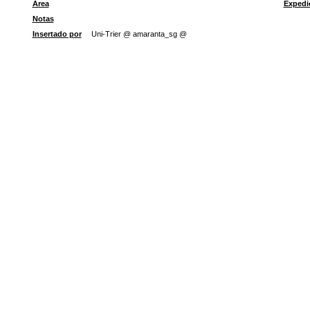
Área
Expedi
Notas
Insertado por
Uni-Trier @ amaranta_sg @