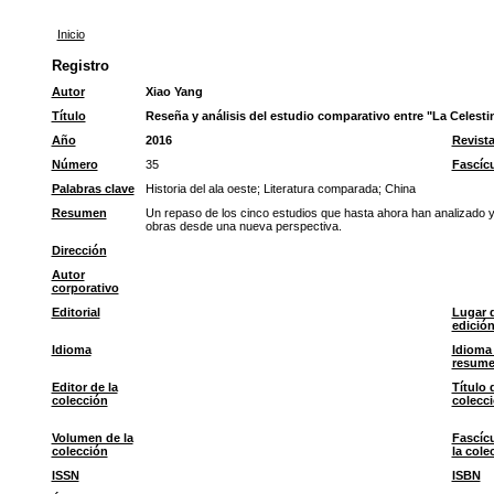
Inicio
Registro
Autor
Xiao Yang
Título
Reseña y análisis del estudio comparativo entre "La Celestin
Año
2016
Revist
Número
35
Fascíc
Palabras clave
Historia del ala oeste
;
Literatura comparada
;
China
Resumen
Un repaso de los cinco estudios que hasta ahora han analizado y 
obras desde una nueva perspectiva.
Dirección
Autor
corporativo
Editorial
Lugar 
edició
Idioma
Idioma 
resum
Editor de la
Título 
colección
colecc
Volumen de la
Fascíc
colección
la cole
ISSN
ISBN