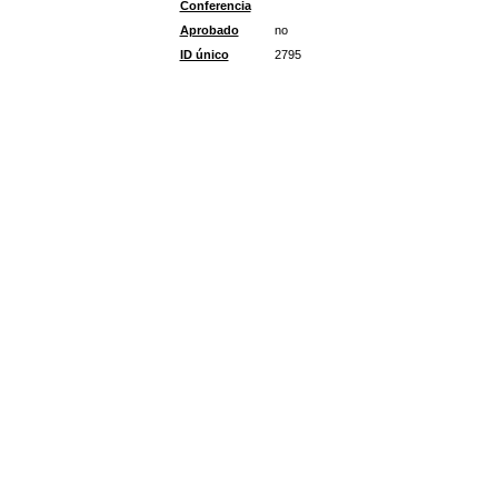
Conferencia
Aprobado
no
ID único
2795