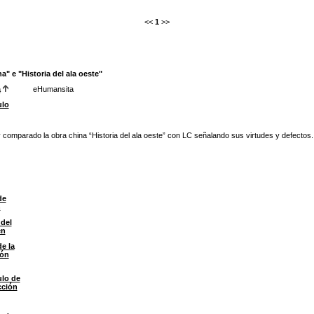
<<
1
>>
a" e "Historia del ala oeste"
a
eHumansita
ulo
comparado la obra china “Historia del ala oeste” con LC señalando sus virtudes y defectos. 
de
n
del
en
de la
ión
ulo de
cción